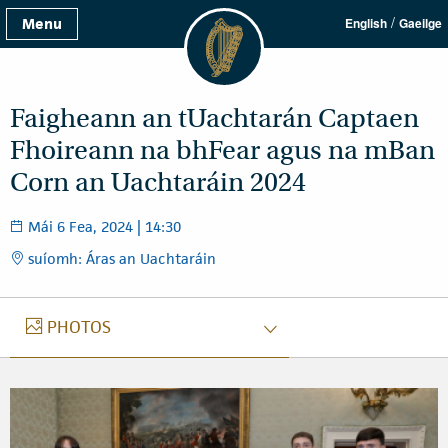
/
Menu
English
Gaeilge
Faigheann an tUachtarán Captaen
Fhoireann na bhFear agus na mBan
Corn an Uachtaráin 2024
Mái 6 Fea, 2024 | 14:30
suíomh: Áras an Uachtaráin
GRIANGHRAIF
PHOTOS