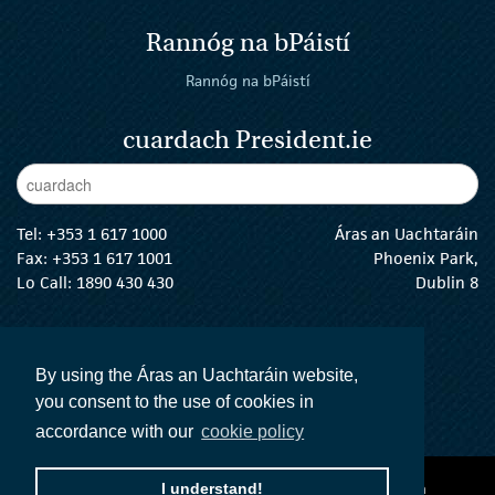
Rannóg na bPáistí
Rannóg na bPáistí
cuardach President.ie
Enter Keywords
cuar
Tel:
+353 1 617 1000
Áras an Uachtaráin
Fax: +353 1 617 1001
Phoenix Park,
Lo Call: 1890 430 430
Dublin 8
email:
info@president.ie
An tUachtarán Twitter
An tUachtarán Instagram
An tUachtarán Facebook
An tUachtarán
By using the Áras an Uachtaráin website,
you consent to the use of cookies in
accordance with our
cookie policy
I understand!
Ráiteas inrochtaineachta
Téarmaí agus Coinníollacha