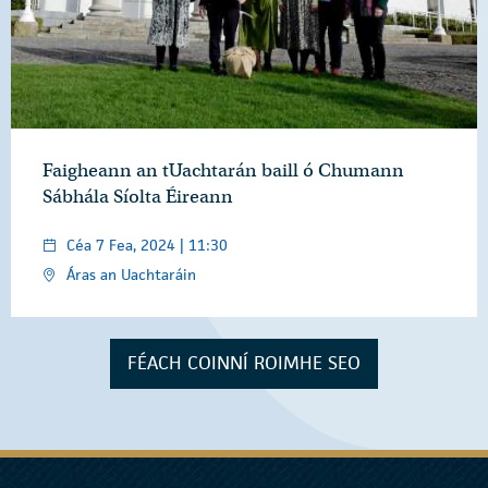
Faigheann an tUachtarán baill ó Chumann
Sábhála Síolta Éireann
Céa 7 Fea, 2024 | 11:30
Áras an Uachtaráin
FÉACH COINNÍ ROIMHE SEO