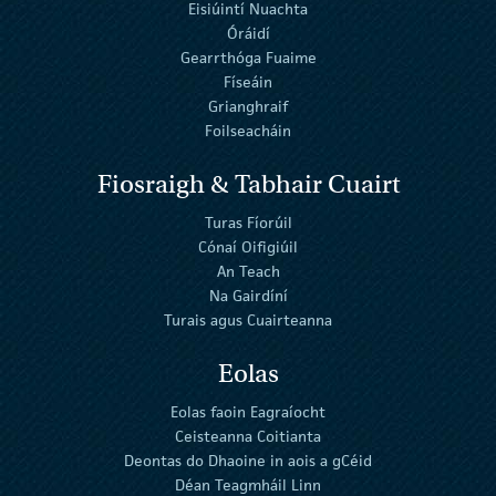
Eisiúintí Nuachta
Óráidí
Gearrthóga Fuaime
Físeáin
Grianghraif
Foilseacháin
Fiosraigh & Tabhair Cuairt
Turas Fíorúil
Cónaí Oifigiúil
An Teach
Na Gairdíní
Turais agus Cuairteanna
Eolas
Eolas faoin Eagraíocht
Ceisteanna Coitianta
Deontas do Dhaoine in aois a gCéid
Déan Teagmháil Linn