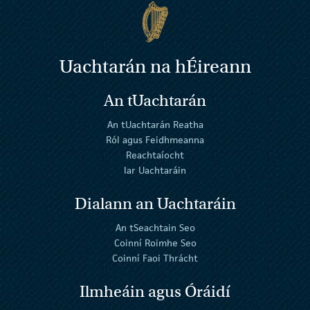
Uachtarán na
h
Éireann
An tUachtarán
An tUachtarán Reatha
Ról agus Feidhmeanna
Reachtaíocht
Iar Uachtaráin
Dialann an Uachtaráin
An tSeachtain Seo
Coinní Roimhe Seo
Coinní Faoi Thrácht
Ilmheáin agus Óráidí