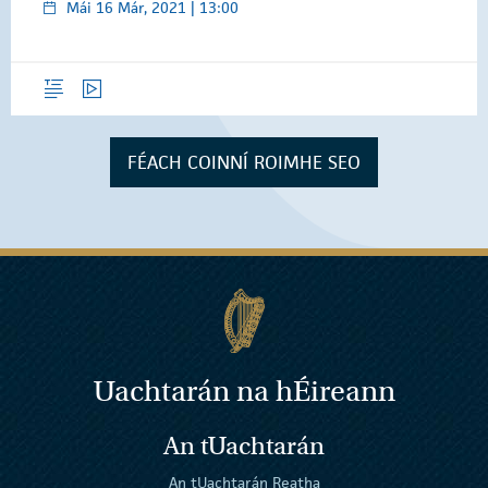
Mái 16 Már, 2021 | 13:00
Forléargas
Físeáin
FÉACH COINNÍ ROIMHE SEO
Uachtarán na
h
Éireann
An tUachtarán
An tUachtarán Reatha