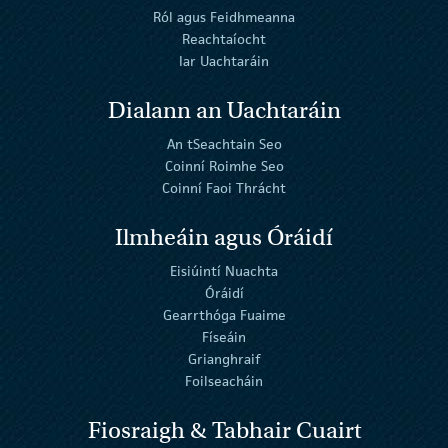
Ról agus Feidhmeanna
Reachtaíocht
Iar Uachtaráin
Dialann an Uachtaráin
An tSeachtain Seo
Coinní Roimhe Seo
Coinní Faoi Thrácht
Ilmheáin agus Óráidí
Eisiúintí Nuachta
Óráidí
Gearrthóga Fuaime
Físeáin
Grianghraif
Foilseacháin
Fiosraigh & Tabhair Cuairt