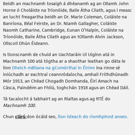
Beidh an machnamh tosaigh á dhéanamh ag an Ollamh John
Horne ó Choláiste na Tríonóide, Baile Átha Cliath, agus i measc
an lucht freagartha beidh an Dr. Marie Coleman, Coláiste na
Banríona, Béal Feirste, an Dr. Niamh Gallagher, Coláiste
Naomh Catharine, Cambridge, Eunan O’Halpin, Coláiste na
Tríonóide, Baile Átha Cliath agus an tOllamh Alvin Jackson,
Ollscoil Dhún Éideann.
Is tionscnamh de chuid an Uachtaráin Uí Uigínn atá in
Machnamh 100 atá tógtha ar a shaothar leathan go dáta le
linn
Dheich mBliana na gComórthaí in Éirinn
ina rinne sé
iniúchadh ar eachtraí ceannródaíocha, amhail Frithdhúnadh
Mór 1913, an Chéad Chogadh Domhanda, Éirí Amach na
Cásca, Paindéim an Fhliú, toghchán 1918 agus an Chéad Dáil.
Tá tacaíocht á tabhairt ag an Rialtas agus ag RTÉ do
Machnamh 100.
Chun
clárú
don ócáid seo,
líon isteach do ríomhphost anseo.