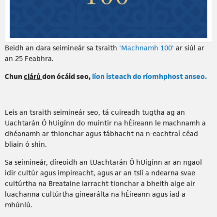
Beidh an dara seimineár sa tsraith
'Machnamh 100'
ar siúl ar
an 25 Feabhra.
Chun
clárú
don ócáid seo,
líon isteach do ríomhphost anseo.
Leis an tsraith seimineár seo, tá cuireadh tugtha ag an
Uachtarán Ó hUigínn do muintir na hÉireann le machnamh a
dhéanamh ar thionchar agus tábhacht na n-eachtraí céad
bliain ó shin.
Sa seimineár, díreoidh an tUachtarán Ó hUigínn ar an ngaol
idir cultúr agus impireacht, agus ar an tslí a ndearna svae
cultúrtha na Breataine iarracht tionchar a bheith aige air
luachanna cultúrtha ginearálta na hÉireann agus iad a
mhúnlú.