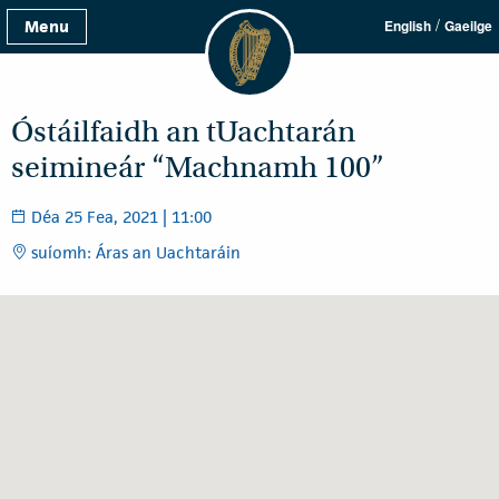
/
Menu
English
Gaeilge
Óstáilfaidh an tUachtarán
seimineár “Machnamh 100”
Déa 25 Fea, 2021 | 11:00
suíomh: Áras an Uachtaráin