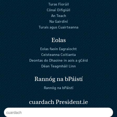
Turas Fíorúil
Cónaí Oifigiúil
An Teach
Na Gairdíní
Turais agus Cuairteanna
Eolas
Eolas faoin Eagraíocht
Ceisteanna Coitianta
Deontas do Dhaoine in aois a gCéid
Déan Teagmháil Linn
Rannóg na bPáistí
Rannóg na bPáistí
cuardach President.ie
Enter Keywords
cuar