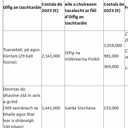
Costais do
eile a chuireann
Costais do
Oifig an Uachtaráin
F
2023 (€)
tacaíocht ar fáil
2023 (€)
d’Oifig an
Uachtaráin
C
O
1,018,000
Tuarastail, pá agus
C
Oifig na
liúntais (29 ball
2,141,000
981,000
r
nOibreacha Poiblí
foirne)
369,000
L
Deontas do
dhaoine atá in aois
a gcéid
(509 saoránach sa
1,441,000
Garda Siochana
233,000
bhaile agus thar
lear a shlánaigh
100 bliain)