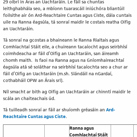
29 oibrí in Áras an Uachtaráin. Le fáil sa chuntas
leithghabhála seo, a mbíonn tuarascáil iniúchóra bliantúil
foilsithe air ón Ard-Reachtaire Cuntas agus Ciste, dála cuntais
uile na Ranna éagsúla, tá sonraí maidir le costais reatha Oifig
an Uachtaráin.
Tá sonraí na gcostas a bhaineann le Ranna Rialtais agus
Comhlachtaí Stáit eile, a chuireann tacaíocht agus seirbhísí
coimhdeacha ar fáil d’Oifig an Uachtaráin, san áireamh
chomh maith. Is faoi na Ranna agus na Gníomhaireachtaí
éagsúla atá sé soláthar na seirbhísí tacaíochta seo a chur ar
fáil d’Oifig an Uachtaráin (m.sh. Slándáil na nGardaí,
cothabháil OPW an Árais srl).
Níl smacht ar bith ag Oifig an Uachtaráin ar chinntí maidir le
scála an chaiteachais úd.
Tá tuilleadh sonraí ar fáil ar shuíomh gréasáin an
Ard-
Reachtaire Cuntas agus Ciste
.
Ranna agus
Comhlachtaí Stáit