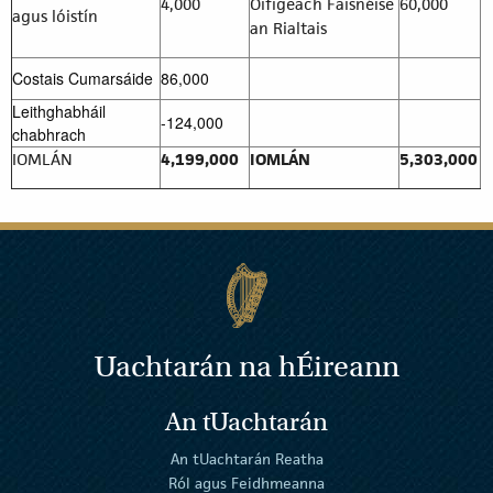
4,000
Oifigeach Faisnéise
60,000
agus lóistín
an Rialtais
Costais Cumarsáide
86,000
Leithghabháil
-124,000
chabhrach
IOMLÁN
4,199,000
IOMLÁN
5,303,000
Uachtarán na
h
Éireann
An tUachtarán
An tUachtarán Reatha
Ról agus Feidhmeanna