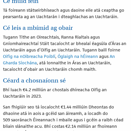
Cé muid féin
Tá foireann státseirbhíseach agus daoine eile atá ceaptha go
pearsanta ag an Uachtarán i dteaghlachas an Uachtaráin.
Cé leis a mbímid ag obair
Tugann Tithe an Oireachtais, Ranna Rialtais agus
Gníomhaireachtaí Stáit tacaíocht ar bhealaí éagsúla d’Áras an
Uachtaráin agus d’Oifig an Uachtaráin. Tugann baill foirne
Oifig na nOibreacha Poiblí
,
Óglaigh na hÉireann
agus
An
Gharda Síochána
, atá lonnaithe in Áras an Uachtaráin,
tacaíocht d’obair an Uachtaráin chomh maith.
Céard a chosnaíonn sé
Bhí luach €4.2 milliún ar chostais dhíreacha Oifig an
Uachtaráin in 2023.
San fhigiúir seo tá íocaíocht €1.44 milliúin Dheontas do
dhaoine atá in aois a gcéid san áireamh, a íocadh do
509 saoránach Éireannach i mbaile agus i gcéin a raibh céad
bliain slánaithe acu. Bhí costas €2.14 milliún ar fhoireann