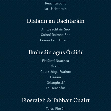
Reachtaíocht
Iar Uachtaráin
Dialann an Uachtaráin
An tSeachtain Seo
Coinní Roimhe Seo
Coinní Faoi Thrácht
Ilmheáin agus Óráidí
Eisiúintí Nuachta
Óráidí
Gearrthóga Fuaime
Físeáin
Grianghraif
Foilseacháin
Fiosraigh & Tabhair Cuairt
Turas Fíorúil