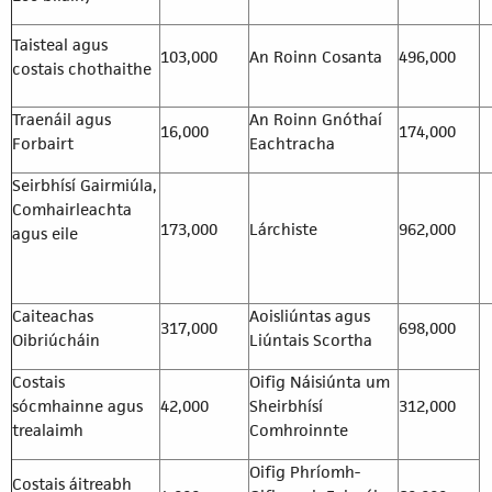
Taisteal agus
103,000
An Roinn Cosanta
496,000
costais chothaithe
Traenáil agus
An Roinn Gnóthaí
16,000
174,000
Forbairt
Eachtracha
Seirbhísí Gairmiúla,
Comhairleachta
173,000
Lárchiste
962,000
agus eile
Caiteachas
Aoisliúntas agus
317,000
698,000
Oibriúcháin
Liúntais Scortha
Costais
Oifig Náisiúnta um
sócmhainne agus
42,000
Sheirbhísí
312,000
trealaimh
Comhroinnte
Oifig Phríomh-
Costais áitreabh