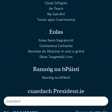
Cónaí Oifigiúil
An Teach
Na Gairdíní
Turais agus Cuairteanna
Eolas
Eolas faoin Eagraíocht
Ceisteanna Coitianta
Deontas do Dhaoine in aois a gCéid
Déan Teagmháil Linn
Rannóg na bPáistí
Rannóg na bPáistí
cuardach President.ie
Enter Keywords
cuar