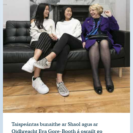
Taispeántas bunaithe ar Shaol agus ar
Oidhreacht Eva Gore-Booth á oscailt go