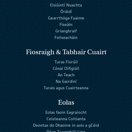
Eisiúintí Nuachta
Óráidí
Gearrthóga Fuaime
Físeáin
Grianghraif
Foilseacháin
Fiosraigh & Tabhair Cuairt
Turas Fíorúil
Cónaí Oifigiúil
An Teach
Na Gairdíní
Turais agus Cuairteanna
Eolas
Eolas faoin Eagraíocht
Ceisteanna Coitianta
Deontas do Dhaoine in aois a gCéid
Déan Teagmháil Linn