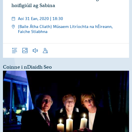
hoifigiúil ag Sabina
Aoi 31 Ean, 2020 | 18:30
(Baile Átha Cliath) Músaem Litríochta na hÉireann,
Faiche Stiabhna
Forléargas
Grianghraif
Gearrthóga Fuaime
Óraid
Coinne i nDiaidh Seo