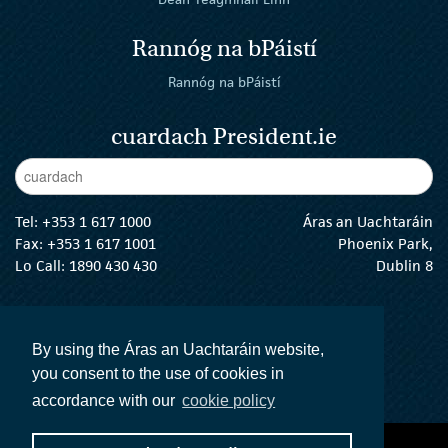
Rannóg na bPáistí
Rannóg na bPáistí
cuardach President.ie
Enter Keywords
cuar
Tel:
+353 1 617 1000
Áras an Uachtaráin
Fax: +353 1 617 1001
Phoenix Park,
Lo Call: 1890 430 430
Dublin 8
email:
info@president.ie
An tUachtarán Twitter
An tUachtarán Instagram
An tUachtarán Facebook
An tUachtarán
By using the Áras an Uachtaráin website,
you consent to the use of cookies in
accordance with our
cookie policy