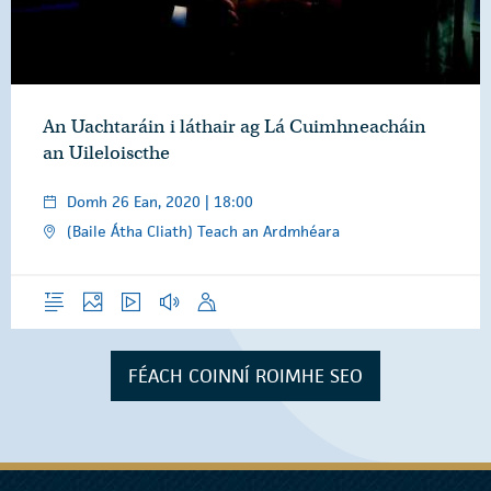
An Uachtaráin i láthair ag Lá Cuimhneacháin
an Uileloiscthe
Domh 26 Ean, 2020 | 18:00
(Baile Átha Cliath) Teach an Ardmhéara
Forléargas
Grianghraif
Físeáin
Gearrthóga Fuaime
Óraid
FÉACH COINNÍ ROIMHE SEO