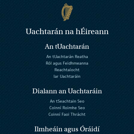
Uachtarán na
h
Éireann
An tUachtarán
An tUachtarán Reatha
Ról agus Feidhmeanna
Reachtaíocht
Iar Uachtaráin
Dialann an Uachtaráin
An tSeachtain Seo
Coinní Roimhe Seo
Coinní Faoi Thrácht
Ilmheáin agus Óráidí