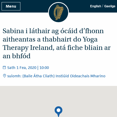
/
Menu
English
Gaeilge
Sabina i láthair ag ócáid d’fhonn
aitheantas a thabhairt do Yoga
Therapy Ireland, atá fiche bliain ar
an bhfód
Sath 1 Fea, 2020 | 10:00
suíomh: (Baile Átha Cliath) Instiúid Oideachais Mharino