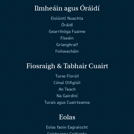
Ilmheáin agus Óráidí
Eisiúintí Nuachta
Óráidí
Gearrthóga Fuaime
Físeáin
Grianghraif
Foilseacháin
Fiosraigh & Tabhair Cuairt
Turas Fíorúil
Cónaí Oifigiúil
An Teach
Na Gairdíní
Turais agus Cuairteanna
Eolas
Eolas faoin Eagraíocht
Ceisteanna Coitianta