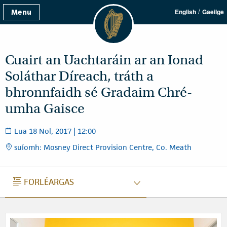
/
Menu
English
Gaeilge
Cuairt an Uachtaráin ar an Ionad
Soláthar Díreach, tráth a
bhronnfaidh sé Gradaim Chré-
umha Gaisce
Lua 18 Nol, 2017 | 12:00
suíomh: Mosney Direct Provision Centre, Co. Meath
FORLÉARGAS
FORLÉARGAS