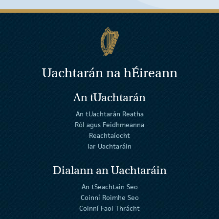
Uachtarán na
h
Éireann
An tUachtarán
An tUachtarán Reatha
Ról agus Feidhmeanna
Reachtaíocht
Iar Uachtaráin
Dialann an Uachtaráin
An tSeachtain Seo
Coinní Roimhe Seo
Coinní Faoi Thrácht