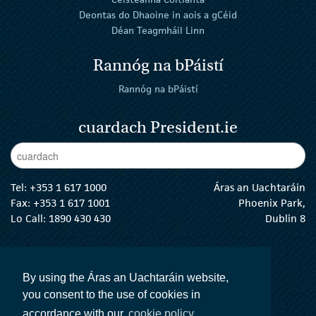
Deontas do Dhaoine in aois a gCéid
Déan Teagmháil Linn
Rannóg na bPáistí
Rannóg na bPáistí
cuardach President.ie
Enter Keywords
cuar
Tel:
+353 1 617 1000
Áras an Uachtaráin
Fax: +353 1 617 1001
Phoenix Park,
Lo Call: 1890 430 430
Dublin 8
email:
info@president.ie
An tUachtarán Twitter
An tUachtarán Instagram
An tUachtarán Facebook
An tUachtarán
By using the Áras an Uachtaráin website,
you consent to the use of cookies in
accordance with our
cookie policy