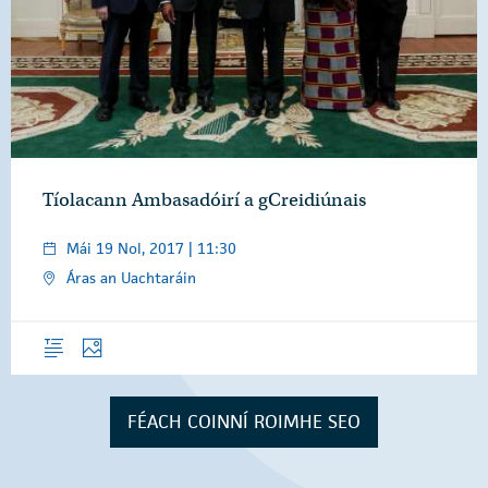
Tíolacann Ambasadóirí a gCreidiúnais
Mái 19 Nol, 2017 | 11:30
Áras an Uachtaráin
Forléargas
Grianghraif
FÉACH COINNÍ ROIMHE SEO