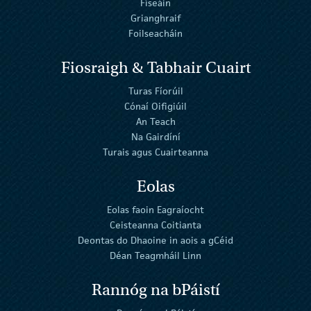
Físeáin
Grianghraif
Foilseacháin
Fiosraigh & Tabhair Cuairt
Turas Fíorúil
Cónaí Oifigiúil
An Teach
Na Gairdíní
Turais agus Cuairteanna
Eolas
Eolas faoin Eagraíocht
Ceisteanna Coitianta
Deontas do Dhaoine in aois a gCéid
Déan Teagmháil Linn
Rannóg na bPáistí