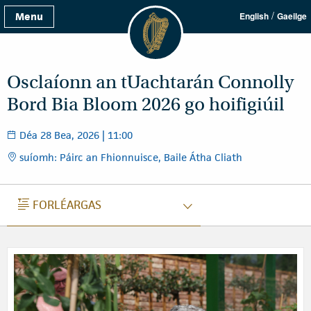
/
Menu
English
Gaeilge
Osclaíonn an tUachtarán Connolly
Bord Bia Bloom 2026 go hoifigiúil
Déa 28 Bea, 2026 | 11:00
suíomh: Páirc an Fhionnuisce, Baile Átha Cliath
FORLÉARGAS
FORLÉARGAS