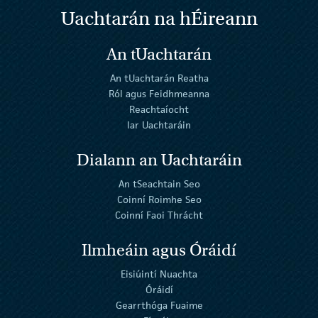
Uachtarán na
h
Éireann
An tUachtarán
An tUachtarán Reatha
Ról agus Feidhmeanna
Reachtaíocht
Iar Uachtaráin
Dialann an Uachtaráin
An tSeachtain Seo
Coinní Roimhe Seo
Coinní Faoi Thrácht
Ilmheáin agus Óráidí
Eisiúintí Nuachta
Óráidí
Gearrthóga Fuaime