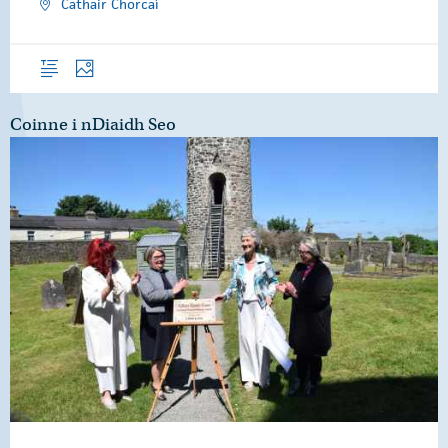
Cathair Chorcaí
Forléargas
Grianghraif
Coinne i nDiaidh Seo