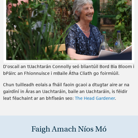
D'oscail an tUachtarán Connolly seó bliantúil Bord Bia Bloom i
bPáirc an Fhionnuisce i mBaile Átha Cliath go foirmiúil.
Chun tuilleadh eolais a fháil faoin gcaoi a dtugtar aire ar na
gairdíní in Áras an Uachtaráin, baile an Uachtaráin, is féidir
leat féachaint ar an bhfíseán seo:
The Head Gardener
.
Faigh Amach Níos Mó