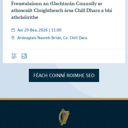
Freastalaíonn an tUachtarán Connolly ar
athoscailt Cloightheach ársa Chill Dhara a bhí
athchóirithe
Aoi 29 Bea, 2026 | 11:00
Ardeaglais Naomh Bríde, Co. Chill Dara
Forléargas
Grianghraif
FÉACH COINNÍ ROIMHE SEO