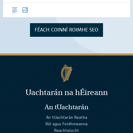
Forléargas
Grianghraif
FÉACH COINNÍ ROIMHE SEO
Uachtarán na
h
Éireann
An tUachtarán
An tUachtarán Reatha
Ról agus Feidhmeanna
Reachtaíocht