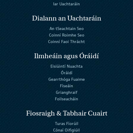
Iar Uachtaráin
Dialann an Uachtaráin
An tSeachtain Seo
Coinní Roimhe Seo
Coinní Faoi Thrácht
Ilmheáin agus Óráidí
Eisiúintí Nuachta
Óráidí
Gearrthóga Fuaime
Físeáin
Grianghraif
Foilseacháin
Fiosraigh & Tabhair Cuairt
Turas Fíorúil
Cónaí Oifigiúil