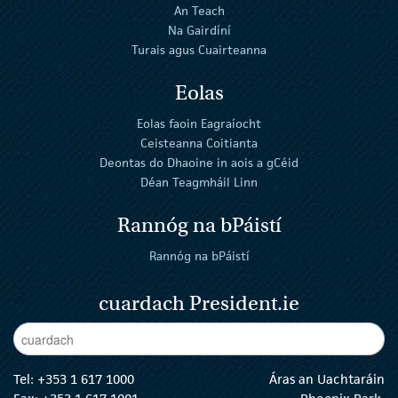
An Teach
Na Gairdíní
Turais agus Cuairteanna
Eolas
Eolas faoin Eagraíocht
Ceisteanna Coitianta
Deontas do Dhaoine in aois a gCéid
Déan Teagmháil Linn
Rannóg na bPáistí
Rannóg na bPáistí
cuardach President.ie
Enter Keywords
cuar
Tel:
+353 1 617 1000
Áras an Uachtaráin