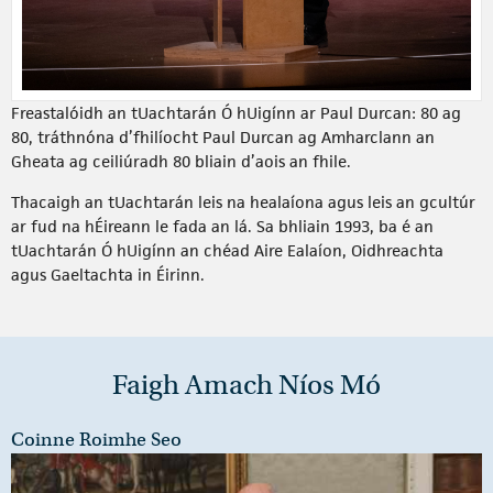
Freastalóidh an tUachtarán Ó hUigínn ar Paul Durcan: 80 ag
80, tráthnóna d’fhilíocht Paul Durcan ag Amharclann an
Gheata ag ceiliúradh 80 bliain d’aois an fhile.
Thacaigh an tUachtarán leis na healaíona agus leis an gcultúr
ar fud na hÉireann le fada an lá. Sa bhliain 1993, ba é an
tUachtarán Ó hUigínn an chéad Aire Ealaíon, Oidhreachta
agus Gaeltachta in Éirinn.
Faigh Amach Níos Mó
Coinne Roimhe Seo