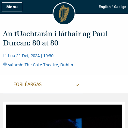
/
Menu
English
Gaeilge
An tUachtarán i láthair ag Paul
Durcan: 80 at 80
Lua 21 Dei, 2024 | 19:30
suíomh: The Gate Theatre, Dublin
FORLÉARGAS
FORLÉARGAS