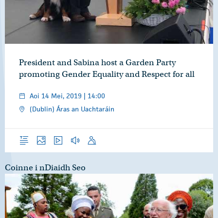
President and Sabina host a Garden Party
promoting Gender Equality and Respect for all
Aoi 14 Mei, 2019 | 14:00
(Dublin) Áras an Uachtaráin
Forléargas
Grianghraif
Físeáin
Gearrthóga Fuaime
Óraid
Coinne i nDiaidh Seo