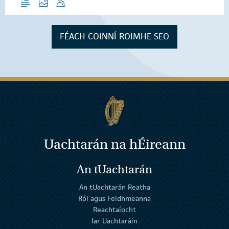
FÉACH COINNÍ ROIMHE SEO
Uachtarán na
h
Éireann
An tUachtarán
An tUachtarán Reatha
Ról agus Feidhmeanna
Reachtaíocht
Iar Uachtaráin