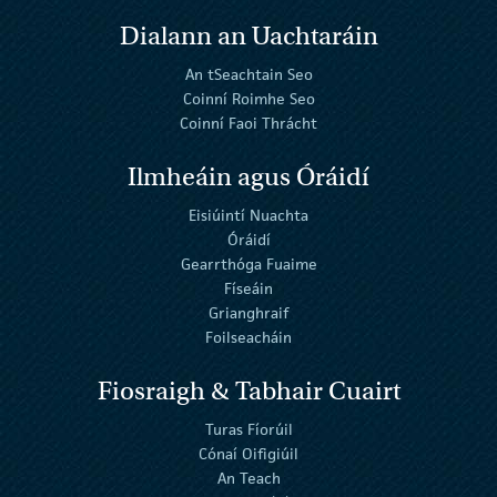
Dialann an Uachtaráin
An tSeachtain Seo
Coinní Roimhe Seo
Coinní Faoi Thrácht
Ilmheáin agus Óráidí
Eisiúintí Nuachta
Óráidí
Gearrthóga Fuaime
Físeáin
Grianghraif
Foilseacháin
Fiosraigh & Tabhair Cuairt
Turas Fíorúil
Cónaí Oifigiúil
An Teach