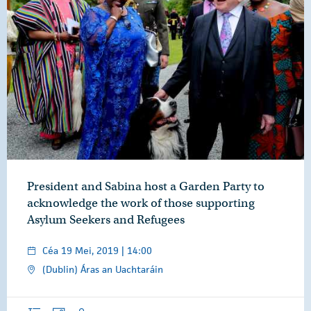
President and Sabina host a Garden Party to
acknowledge the work of those supporting
Asylum Seekers and Refugees
Céa 19 Mei, 2019 | 14:00
(Dublin) Áras an Uachtaráin
Forléargas
Grianghraif
Óraid