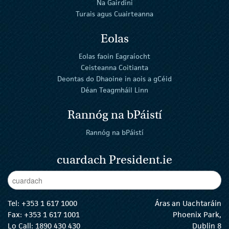
Na Gairdíní
Turais agus Cuairteanna
Eolas
Eolas faoin Eagraíocht
Ceisteanna Coitianta
Deontas do Dhaoine in aois a gCéid
Déan Teagmháil Linn
Rannóg na bPáistí
Rannóg na bPáistí
cuardach President.ie
Enter Keywords
cuar
Tel:
+353 1 617 1000
Áras an Uachtaráin
Fax: +353 1 617 1001
Phoenix Park,
Lo Call: 1890 430 430
Dublin 8