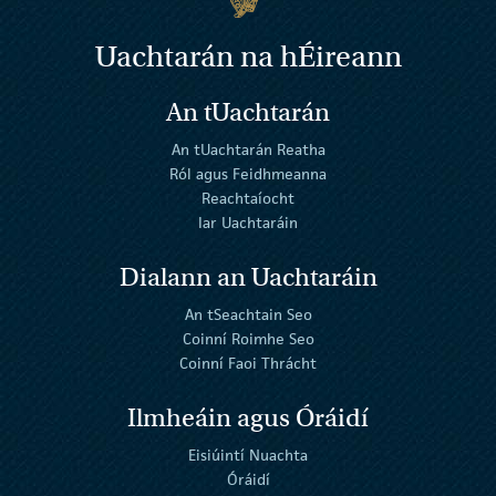
Uachtarán na
h
Éireann
An tUachtarán
An tUachtarán Reatha
Ról agus Feidhmeanna
Reachtaíocht
Iar Uachtaráin
Dialann an Uachtaráin
An tSeachtain Seo
Coinní Roimhe Seo
Coinní Faoi Thrácht
Ilmheáin agus Óráidí
Eisiúintí Nuachta
Óráidí