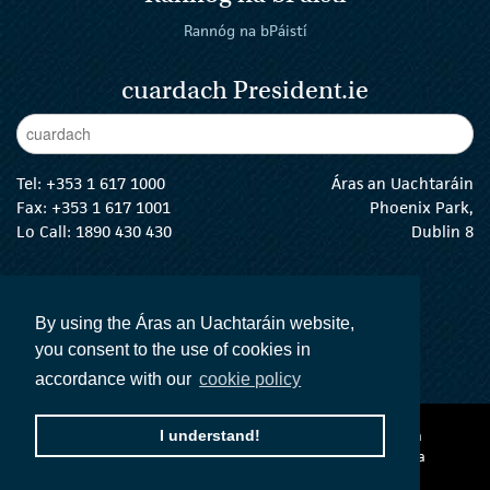
Rannóg na bPáistí
cuardach President.ie
Enter Keywords
cuar
Tel:
+353 1 617 1000
Áras an Uachtaráin
Fax: +353 1 617 1001
Phoenix Park,
Lo Call: 1890 430 430
Dublin 8
email:
info@president.ie
An tUachtarán Twitter
An tUachtarán Instagram
An tUachtarán Facebook
An tUachtarán
By using the Áras an Uachtaráin website,
you consent to the use of cookies in
accordance with our
cookie policy
Ráiteas inrochtaineachta
Téarmaí agus Coinníollacha
I understand!
Polasaí Príobháideachta
Acht na dTeangacha Oifigiúla
Social Media
© 2026 Uachtarán na
h
Éireann