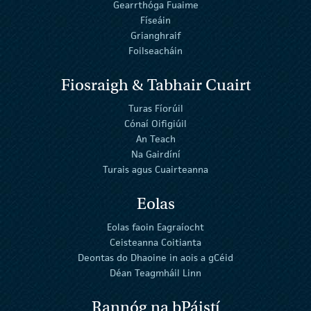
Gearrthóga Fuaime
Físeáin
Grianghraif
Foilseacháin
Fiosraigh & Tabhair Cuairt
Turas Fíorúil
Cónaí Oifigiúil
An Teach
Na Gairdíní
Turais agus Cuairteanna
Eolas
Eolas faoin Eagraíocht
Ceisteanna Coitianta
Deontas do Dhaoine in aois a gCéid
Déan Teagmháil Linn
Rannóg na bPáistí