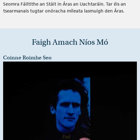
Seomra Fáiltithe an Stáit in Áras an Uachtaráin. Tar éis an
tsearmanais tugtar onóracha míleata lasmuigh den Áras.
Faigh Amach Níos Mó
Coinne Roimhe Seo