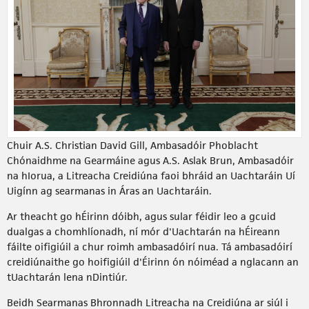
Chuir A.S. Christian David Gill, Ambasadóir Phoblacht
Chónaidhme na Gearmáine agus A.S. Aslak Brun, Ambasadóir
na hIorua, a Litreacha Creidiúna faoi bhráid an Uachtaráin Uí
Uigínn ag searmanas in Áras an Uachtaráin.
Ar theacht go hÉirinn dóibh, agus sular féidir leo a gcuid
dualgas a chomhlíonadh, ní mór d'Uachtarán na hÉireann
fáilte oifigiúil a chur roimh ambasadóirí nua. Tá ambasadóirí
creidiúnaithe go hoifigiúil d'Éirinn ón nóiméad a nglacann an
tUachtarán lena nDintiúr.
Beidh Searmanas Bhronnadh Litreacha na Creidiúna ar siúl i