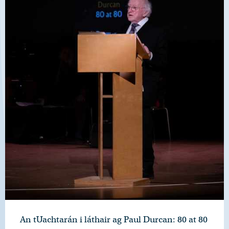
An tUachtarán i láthair ag Paul Durcan: 80 at 80