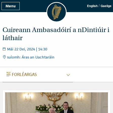
/
Menu
English
Gaeilge
Cuireann Ambasadóirí a nDintiúir i
láthair
Mái 22 Dei, 2024 | 14:30
suíomh: Áras an Uachtaráin
FORLÉARGAS
FORLÉARGAS