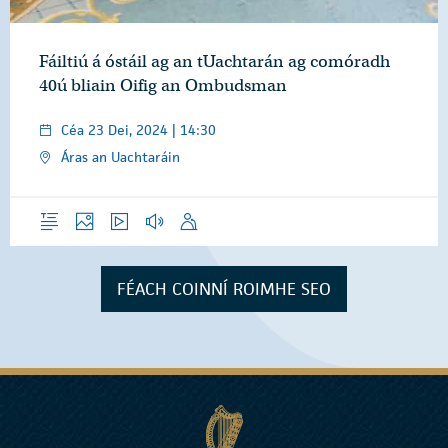
Fáiltiú á óstáil ag an tUachtarán ag comóradh
40ú bliain Oifig an Ombudsman
Céa 23 Dei, 2024 | 14:30
Áras an Uachtaráin
Forléargas
Grianghraif
Físeáin
Gearrthóga Fuaime
Óraid
FÉACH COINNÍ ROIMHE SEO