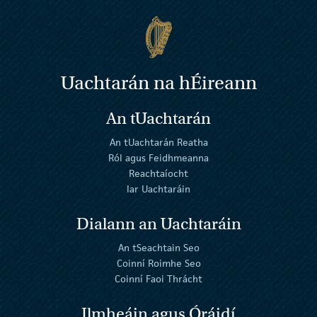
Uachtarán na
h
Éireann
An tUachtarán
An tUachtarán Reatha
Ról agus Feidhmeanna
Reachtaíocht
Iar Uachtaráin
Dialann an Uachtaráin
An tSeachtain Seo
Coinní Roimhe Seo
Coinní Faoi Thrácht
Ilmheáin agus Óráidí