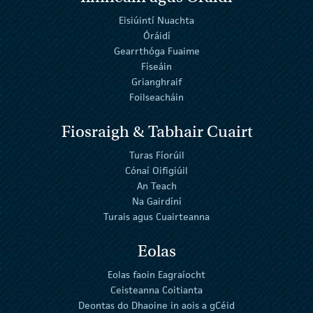
Eisiúintí Nuachta
Óráidí
Gearrthóga Fuaime
Físeáin
Grianghraif
Foilseacháin
Fiosraigh & Tabhair Cuairt
Turas Fíorúil
Cónaí Oifigiúil
An Teach
Na Gairdíní
Turais agus Cuairteanna
Eolas
Eolas faoin Eagraíocht
Ceisteanna Coitianta
Deontas do Dhaoine in aois a gCéid