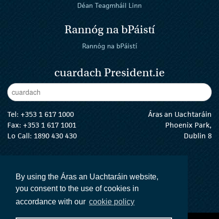
Déan Teagmháil Linn
Rannóg na bPáistí
Rannóg na bPáistí
cuardach President.ie
Enter Keywords
cuar
Tel:
+353 1 617 1000
Áras an Uachtaráin
Fax: +353 1 617 1001
Phoenix Park,
Lo Call: 1890 430 430
Dublin 8
email:
info@president.ie
An tUachtarán Twitter
An tUachtarán Instagram
An tUachtarán Facebook
An tUachtarán
By using the Áras an Uachtaráin website,
you consent to the use of cookies in
accordance with our
cookie policy