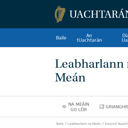
UACHTARÁ
An
Di
Baile
tUachtarán
Ua
Leabharlann
Meán
NA MEÁIN
GRIANGHR
NA MEÁIN GO LÉIR
GRIA
GO LÉIR
Baile
Leabharlann na Meán
Eisiúintí Nuach