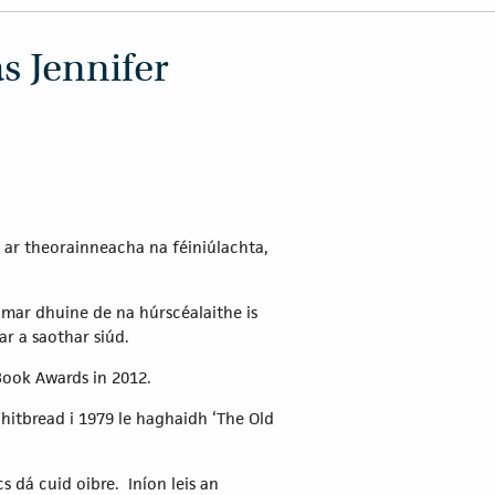
s Jennifer
 ar theorainneacha na féiniúlachta,
í mar dhuine de na húrscéalaithe is
ar a saothar siúd.
 Book Awards in 2012.
Whitbread i 1979 le haghaidh ‘The Old
dá cuid oibre. Iníon leis an