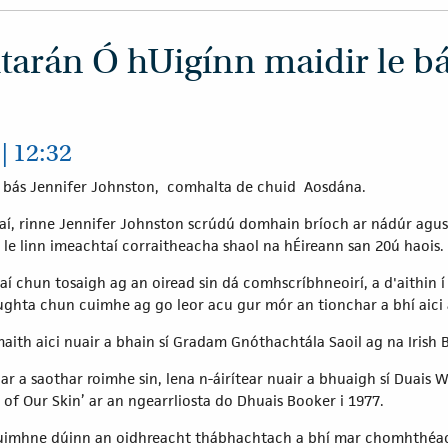
tarán Ó hUigínn maidir le bá
| 12:32
e, bás Jennifer Johnston, comhalta de chuid Aosdána.
ámaí, rinne Jennifer Johnston scrúdú domhain bríoch ar nádúr agus
 le linn imeachtaí corraitheacha shaol na hÉireann san 20ú haois.
naí chun tosaigh ag an oiread sin dá comhscríbhneoirí, a d'aithin 
ughta chun cuimhe ag go leor acu gur mór an tionchar a bhí aici 
maith aici nuair a bhain sí Gradam Gnóthachtála Saoil ag na Irish
ar a saothar roimhe sin, lena n-áirítear nuair a bhuaigh sí Duais 
 of Our Skin’ ar an ngearrliosta do Dhuais Booker i 1977.
cuimhne dúinn an oidhreacht thábhachtach a bhí mar chomhthéacs 