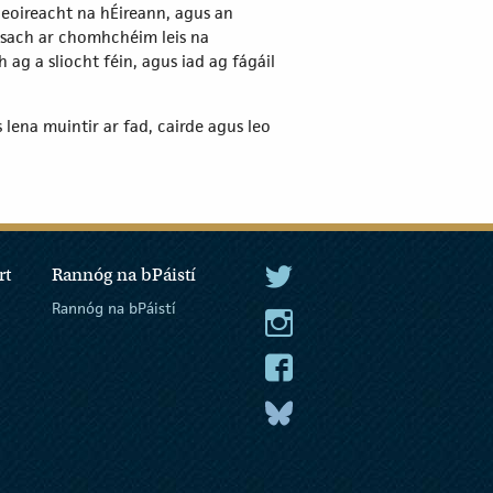
hneoireacht na hÉireann, agus an
sach ar chomhchéim leis na
 ag a sliocht féin, agus iad ag fágáil
lena muintir ar fad, cairde agus leo
rt
Rannóg na bPáistí
An tUachtarán Twitter
Rannóg na bPáistí
An tUachtarán Instagram
An tUachtarán Facebook
An tUachtarán