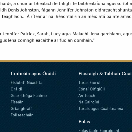
ichards, a chuir ar bhealach leithligh le taibhealaíona agus scríb
dh Denis Johnston, fágann Jennifer Johnston oidhreacht shunta
á teaghlach.. Áirítear ar na héachtaí sin an méid atá bainte amach
ennifer Patrick, Sarah, Lucy agus Malachi, lena garchlann, agus 
i agus lena comhghleacaithe ar fud an domhain.”
Ilmheáin agus Óráidí
Fiosraigh & Tabhair Cuai
Eisiúintí Nuachta
Turas Fíorúil
Óráidí
Cónaí Oifigiúil
Gearrthóga Fuaime
An Teach
Físeáin
Na Gairdíní
Grianghraif
Turais agus Cuairteanna
Foilseacháin
Eolas
Eolas faoin Eagraíocht