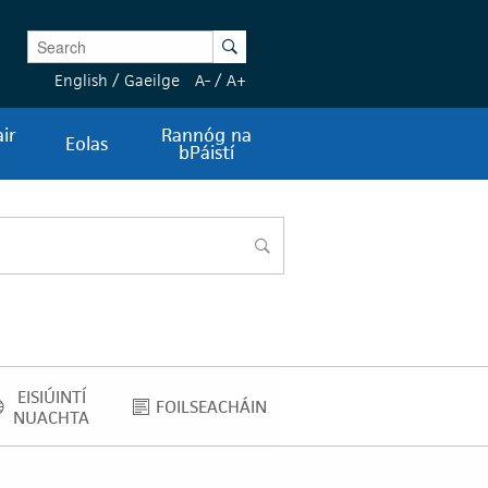
Enter Keywords
Search
English
/
Gaeilge
A-
/
A+
ir
Rannóg na
Eolas
bPáistí
cuardach
EISIÚINTÍ
FOILSEACHÁIN
EISIÚINTÍ NUACHTA
FOILSEACHÁIN
NUACHTA