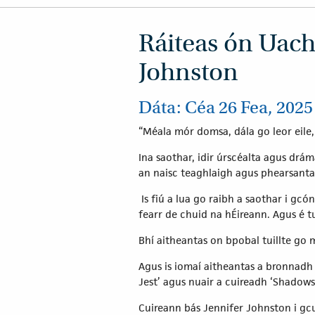
Ráiteas ón Uach
Johnston
Dáta: Céa 26 Fea, 2025 
“Méala mór domsa, dála go leor eil
Ina saothar, idir úrscéalta agus dr
an naisc teaghlaigh agus phearsanta
Is fiú a lua go raibh a saothar i gcó
fearr de chuid na hÉireann. Agus é t
Bhí aitheantas on bpobal tuillte go 
Agus is iomaí aitheantas a bronnadh 
Jest’ agus nuair a cuireadh ‘Shadows
Cuireann bás Jennifer Johnston i g