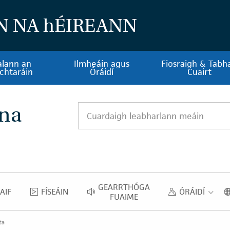
N NA
h
ÉIREANN
alann an
Ilmheáin agus
Fiosraigh & Tabha
chtaráin
Óráidí
Cuairt
 na
Cuardaigh leabharlann meáin
GEARRTHÓGA
AIF
FÍSEÁIN
ÓRÁIDÍ
NGHRAIF
FÍSEÁIN
GEARRTHÓGA FUAIME
ÓRAID
FUAIME
ta