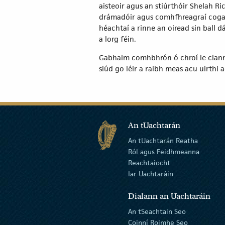
aisteoir agus an stiúrthóir Shelah R
drámadóir agus comhfhreagraí cogai
héachtaí a rinne an oiread sin ball d
a lorg féin.
Gabhaim comhbhrón ó chroí le clann J
siúd go léir a raibh meas acu uirth
An tUachtarán
An tUachtarán Reatha
Ról agus Feidhmeanna
Reachtaíocht
Iar Uachtaráin
Dialann an Uachtaráin
An tSeachtain Seo
Coinní Roimhe Seo