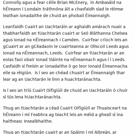
Connolly agus a fear céile Brian McEnery, in Ambasáid na
hÉireann i Londain tráthnóna áit a chasfaidh siad le réimse
leathan ionadaithe de chuid an phobail Éireannaigh.
Leanfaidh Cuairt an Uachtaráin ar aghaidh amárach nuair a
thabharfaidh an tUachtarán cuairt ar Seó Bláthanna Chelsea
agus Ionad na nÉireannach i Camden. Cuirfear críoch leis an
gCuairt ar an gCéadaoin le cuairteanna ar Ollscoil Leeds agus
Ionad na nÉireannach, Leeds. Cuirfear an tUachtarán ar an
eolas faoi obair Ionad Sláinte na nÉireannach agus í i Leeds.
Casfaidh sí freisin ar ionadaithe ó go leor Ionaid Éireannacha
eile sa réigiún. Is í seo an chéad chuairt ar Éireannaigh thar
lear ag an Uachtarán le linn a huachtaránachta.
Is í seo an tríú Cuairt Oifigiúil de chuid an Uachtaráin ó chuir
sí tús lena hUachtaránachta.
Thug an tUachtarán a céad Cuairt Oifigiúil ar Thuaisceart na
hÉireann i mí Feabhra ag teacht leis an méid a gheall sí ina
haitheasc Insealbhaithe.
Thug an tUachtarán cuairt ar an Spáinn i mí Aibreán, ar