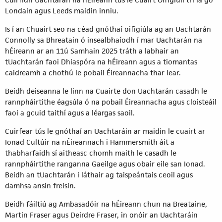
Londain agus Leeds maidin inniu.
Is í an Chuairt seo na céad gnóthaí oifigiúla ag an Uachtarán
Connolly sa Bhreatain ó insealbhaíodh í mar Uachtarán na
hÉireann ar an 11ú Samhain 2025 tráth a labhair an
tUachtarán faoi Dhiaspóra na hÉireann agus a tiomantas
caidreamh a chothú le pobail Éireannacha thar lear.
Beidh deiseanna le linn na Cuairte don Uachtarán casadh le
rannpháirtithe éagsúla ó na pobail Éireannacha agus cloisteáil
faoi a gcuid taithí agus a léargas saoil.
Cuirfear tús le gnóthaí an Uachtaráin ar maidin le cuairt ar
Ionad Cultúir na nÉireannach i Hammersmith áit a
thabharfaidh sí aitheasc chomh maith le casadh le
rannpháirtithe ranganna Gaeilge agus obair eile san Ionad.
Beidh an tUachtarán i láthair ag taispeántais ceoil agus
damhsa ansin freisin.
Beidh fáiltiú ag Ambasadóir na hÉireann chun na Breataine,
Martin Fraser agus Deirdre Fraser, in onóir an Uachtaráin