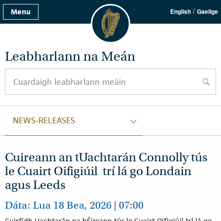
/
Menu
English
Gaeilge
Leabharlann na Meán
Cuardaigh leabharlann meáin
cuard
NEWS-RELEASES
Cuireann an tUachtarán Connolly tús
le Cuairt Oifigiúil trí lá go Londain
agus Leeds
Dáta: Lua 18 Bea, 2026 | 07:00
Cuirfidh Uachtarán na hÉireann tús le Cuairt Oifigiúil trí lá go