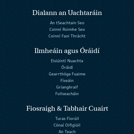
Dialann an Uachtaráin
An tSeachtain Seo
Coinní Roimhe Seo
Coinní Faoi Thrácht
Ilmheáin agus Óráidí
Eisiúintí Nuachta
Óráidí
Gearrthóga Fuaime
Físeáin
Grianghraif
Foilseacháin
Fiosraigh & Tabhair Cuairt
Turas Fíorúil
Cónaí Oifigiúil
An Teach