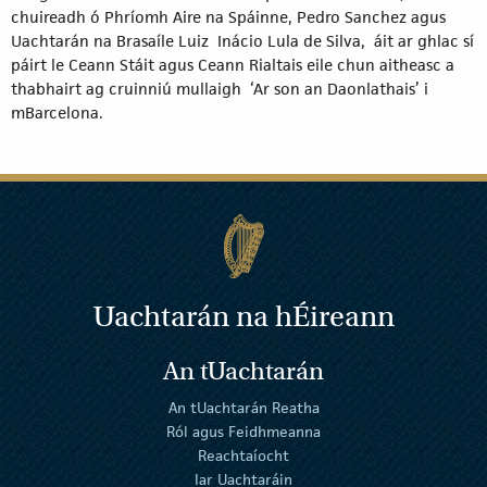
chuireadh ó Phríomh Aire na Spáinne, Pedro Sanchez agus
Uachtarán na Brasaíle Luiz Inácio Lula de Silva, áit ar ghlac sí
páirt le Ceann Stáit agus Ceann Rialtais eile chun aitheasc a
thabhairt ag cruinniú mullaigh ‘Ar son an Daonlathais’ i
mBarcelona.
Uachtarán na
h
Éireann
An tUachtarán
An tUachtarán Reatha
Ról agus Feidhmeanna
Reachtaíocht
Iar Uachtaráin