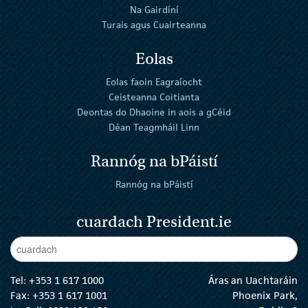
Na Gairdíní
Turais agus Cuairteanna
Eolas
Eolas faoin Eagraíocht
Ceisteanna Coitianta
Deontas do Dhaoine in aois a gCéid
Déan Teagmháil Linn
Rannóg na bPáistí
Rannóg na bPáistí
cuardach President.ie
Enter Keywords
cuar
Tel:
+353 1 617 1000
Áras an Uachtaráin
Fax: +353 1 617 1001
Phoenix Park,