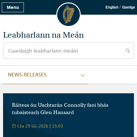
/
Menu
English
Gaeilge
Leabharlann na Meán
Cuardaigh leabharlann meáin
cuard
NEWS-RELEASES
Ráiteas ón Uachtarán Connolly faoi bhás
tubaisteach Glen Hansard
Céa 29 Iúi, 2026 | 15:03