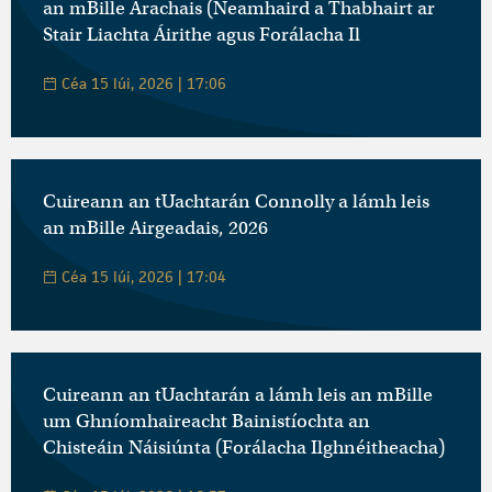
an mBille Árachais (Neamhaird a Thabhairt ar
Stair Liachta Áirithe agus Forálacha Il
Céa 15 Iúi, 2026 | 17:06
Cuireann an tUachtarán Connolly a lámh leis
an mBille Airgeadais, 2026
Céa 15 Iúi, 2026 | 17:04
Cuireann an tUachtarán a lámh leis an mBille
um Ghníomhaireacht Bainistíochta an
Chisteáin Náisiúnta (Forálacha Ilghnéitheacha)