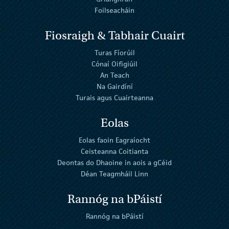
Foilseacháin
Fiosraigh & Tabhair Cuairt
Turas Fíorúil
Cónaí Oifigiúil
An Teach
Na Gairdíní
Turais agus Cuairteanna
Eolas
Eolas faoin Eagraíocht
Ceisteanna Coitianta
Deontas do Dhaoine in aois a gCéid
Déan Teagmháil Linn
Rannóg na bPáistí
Rannóg na bPáistí