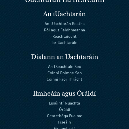
An tUachtarán
An tUachtarán Reatha
Ról agus Feidhmeanna
Reachtaíocht
Iar Uachtaráin
Dialann an Uachtaráin
An tSeachtain Seo
Coinní Roimhe Seo
Coinní Faoi Thrácht
Ilmheáin agus Óráidí
Eisiúintí Nuachta
Óráidí
Gearrthóga Fuaime
Físeáin
Grianghraif