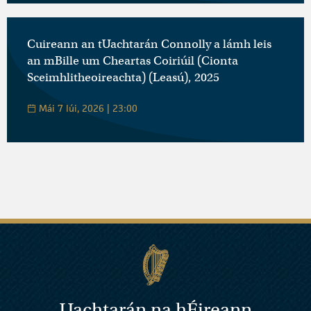
Cuireann an tUachtarán Connolly a lámh leis
an mBille um Cheartas Coiriúil (Cionta
Sceimhlitheoireachta) (Leasú), 2025
Mái 7 Iúi, 2026 | 23:00
Uachtarán na
h
Éireann