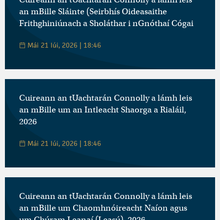
an mBille Sláinte (Seirbhís Oideasaithe
Frithghiniúnach a Sholáthar i nGnóthaí Cógai
Mái 21 Iúi, 2026 | 18:46
Cuireann an tUachtarán Connolly a lámh leis
an mBille um an Intleacht Shaorga a Rialáil,
2026
Mái 21 Iúi, 2026 | 18:46
Cuireann an tUachtarán Connolly a lámh leis
an mBille um Chaomhnóireacht Naíon agus
um Chúram Leanaí (Leasú), 2026