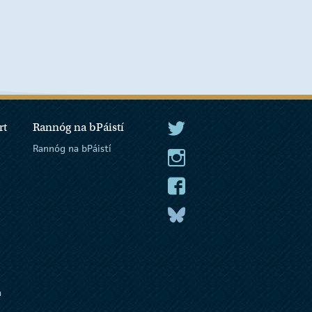
rt
Rannóg na bPáistí
An tUachtarán Twitter
Rannóg na bPáistí
An tUachtarán Instagram
An tUachtarán Facebook
An tUachtarán
a