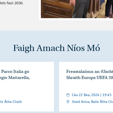
eis faoi 2030.
Faigh Amach Níos Mó
Parco Italia go
Freastalaíonn an tUach
ergio Mattarella,
Shraith Europa UEFA 2
Céa 22 Bea, 2024 | 19:45
le Átha Cliath
Staid Aviva, Baile Átha Cli