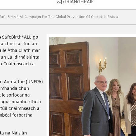
GRIANGHRAIF
S
GRIANGHRAIF
Safe Birth 4 All Campaign For The Global Prevention Of Obstetric Fistula
s SafeBirth4ALL go
 a chosc ar fud an
ile Átha Cliath mar
n Lá Idirnáisiúnta
la Cnáimhseach a
iún Aontaithe (UNFPA)
domhanda chun
t le spriocanna
r agus nuabheirthe a
stúil cnáimhseach a
mbéal forbartha
ta na Náisiún