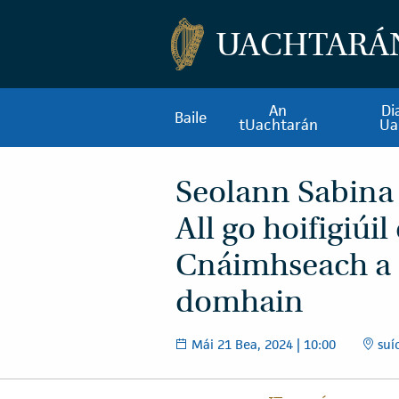
UACHTARÁ
An
Di
Baile
tUachtarán
Ua
Seolann Sabina 
All go hoifigiúil
Cnáimhseach a 
domhain
Mái 21 Bea, 2024 | 10:00
suío