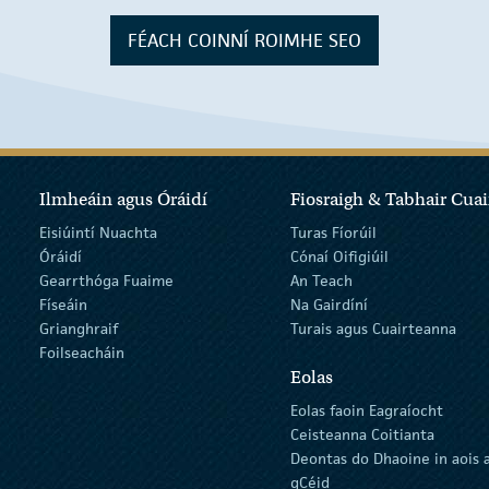
FÉACH COINNÍ ROIMHE SEO
Ilmheáin agus Óráidí
Fiosraigh & Tabhair Cuai
Eisiúintí Nuachta
Turas Fíorúil
Óráidí
Cónaí Oifigiúil
Gearrthóga Fuaime
An Teach
Físeáin
Na Gairdíní
Grianghraif
Turais agus Cuairteanna
Foilseacháin
Eolas
Eolas faoin Eagraíocht
Ceisteanna Coitianta
Deontas do Dhaoine in aois 
gCéid