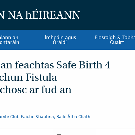
N NA
h
ÉIREANN
alann an
Ilmheáin agus
Fiosraigh & Tabha
chtaráin
Óráidí
Cuairt
an feachtas Safe Birth 4
 chun Fistula
chosc ar fud an
mh: Club Faiche Stiabhna, Baile Átha Cliath