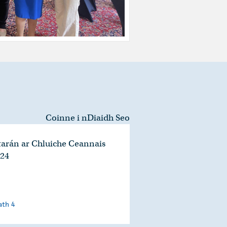
Coinne i nDiaidh Seo
tarán ar Chluiche Ceannais
024
ath 4