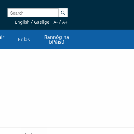
Enter Keywords
Search
English
/
Gaeilge
A-
/
A+
ir
Rannóg na
Eolas
bPáistí