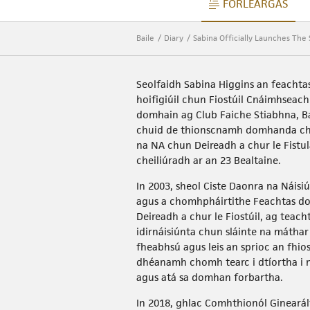
FORLÉARGAS
FORLÉARGA
Baile
Diary
Sabina Officially Launches The 
Seolfaidh Sabina Higgins an feachta
hoifigiúil chun Fiostúil Cnáimhseach
domhain ag Club Faiche Stiabhna, Ba
chuid de thionscnamh domhanda chu
na NA chun Deireadh a chur le Fistu
cheiliúradh ar an 23 Bealtaine.
In 2003, sheol Ciste Daonra na Náis
agus a chomhpháirtithe Feachtas 
Deireadh a chur le Fiostúil, ag teach
idirnáisiúnta chun sláinte na mátha
fheabhsú agus leis an sprioc an fhio
dhéanamh chomh tearc i dtíortha i 
agus atá sa domhan forbartha.
In 2018, ghlac Comhthionól Ginearál