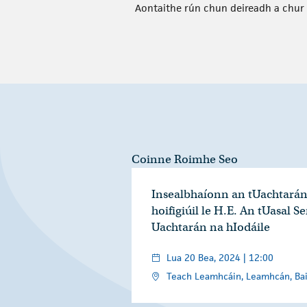
Aontaithe rún chun deireadh a chur l
Coinne Roimhe Seo
Insealbhaíonn an tUachtarán 
hoifigiúil le H.E. An tUasal S
Uachtarán na hIodáile
Lua 20 Bea, 2024 | 12:00
Teach Leamhcáin, Leamhcán, Bai