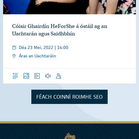
Cóisir Ghairdín HeForShe á óstáil ag an
Uachtarán agus Saidhbhín
Déa 23 Mei, 2022 | 14:00
Áras an Uachtaráin
Forléargas
Grianghraif
Físeáin
Gearrthóga Fuaime
Óraid
FÉACH COINNÍ ROIMHE SEO