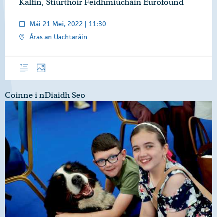
Kalfin, Stiúrthóir Feidhmiúcháin Eurofound
Mái 21 Mei, 2022 | 11:30
Áras an Uachtaráin
Forléargas
Grianghraif
Coinne i nDiaidh Seo