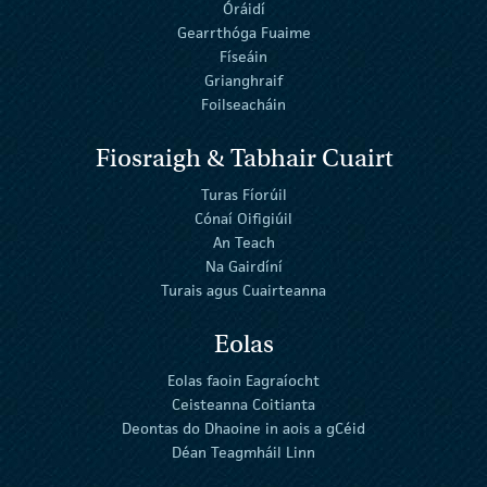
Óráidí
Gearrthóga Fuaime
Físeáin
Grianghraif
Foilseacháin
Fiosraigh & Tabhair Cuairt
Turas Fíorúil
Cónaí Oifigiúil
An Teach
Na Gairdíní
Turais agus Cuairteanna
Eolas
Eolas faoin Eagraíocht
Ceisteanna Coitianta
Deontas do Dhaoine in aois a gCéid
Déan Teagmháil Linn