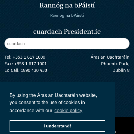
Rannóg na bPáistí
Rannóg na bPáistí
cuardach President.ie
Enter Keywords
cuar
Tel:
+353 1 617 1000
Áras an Uachtaráin
Fax: +353 1 617 1001
Phoenix Park,
Lo Call: 1890 430 430
Dublin 8
email:
info@president.ie
An tUachtarán Twitter
An tUachtarán Instagram
An tUachtarán Facebook
An tUachtarán
By using the Áras an Uachtaráin website,
you consent to the use of cookies in
accordance with our
cookie policy
Ráiteas inrochtaineachta
Téarmaí agus Coinníollacha
I understand!
Polasaí Príobháideachta
Acht na dTeangacha Oifigiúla