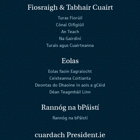
Fiosraigh & Tabhair Cuairt
Turas Fíorúil
Cónaí Oifigiúil
An Teach
Na Gairdíní
Turais agus Cuairteanna
Eolas
Eolas faoin Eagraíocht
Ceisteanna Coitianta
Deontas do Dhaoine in aois a gCéid
Déan Teagmháil Linn
Rannóg na bPáistí
Rannóg na bPáistí
cuardach President.ie