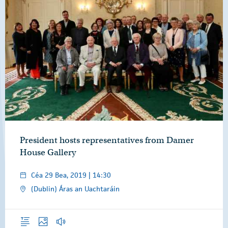
President hosts representatives from Damer
House Gallery
Céa 29 Bea, 2019 | 14:30
(Dublin) Áras an Uachtaráin
Forléargas
Grianghraif
Gearrthóga Fuaime