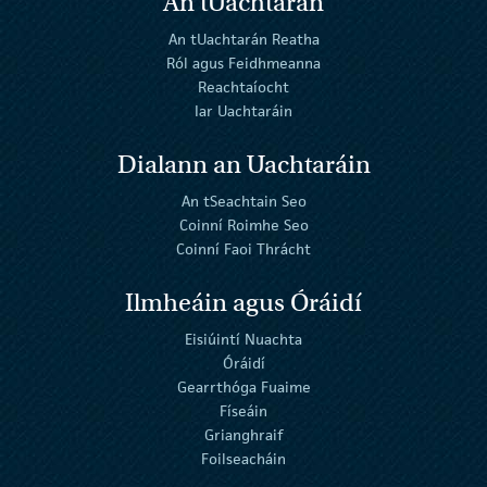
An tUachtarán
An tUachtarán Reatha
Ról agus Feidhmeanna
Reachtaíocht
Iar Uachtaráin
Dialann an Uachtaráin
An tSeachtain Seo
Coinní Roimhe Seo
Coinní Faoi Thrácht
Ilmheáin agus Óráidí
Eisiúintí Nuachta
Óráidí
Gearrthóga Fuaime
Físeáin
Grianghraif
Foilseacháin