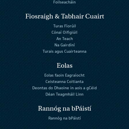
Foilseacháin
Fiosraigh & Tabhair Cuairt
Turas Fíorúil
Cónaí Oifigiúil
An Teach
Na Gairdíní
Turais agus Cuairteanna
Eolas
Eolas faoin Eagraíocht
Ceisteanna Coitianta
Deontas do Dhaoine in aois a gCéid
Déan Teagmháil Linn
Rannóg na bPáistí
Rannóg na bPáistí