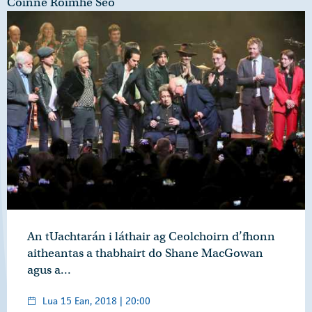
Coinne Roimhe Seo
An tUachtarán i láthair ag Ceolchoirn d’fhonn
aitheantas a thabhairt do Shane MacGowan
agus a…
Lua 15 Ean, 2018 | 20:00