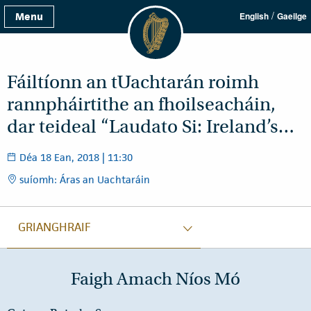
/
Menu
English
Gaeilge
Fáiltíonn an tUachtarán roimh
rannpháirtithe an fhoilseacháin,
dar teideal “Laudato Si: Ireland’s…
Déa 18 Ean, 2018 | 11:30
suíomh: Áras an Uachtaráin
GRIANGHRAIF
Faigh Amach Níos Mó