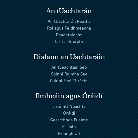
An tUachtarán
An tUachtarán Reatha
Ról agus Feidhmeanna
Reachtaíocht
Iar Uachtaráin
Dialann an Uachtaráin
An tSeachtain Seo
Coinní Roimhe Seo
Coinní Faoi Thrácht
Ilmheáin agus Óráidí
Eisiúintí Nuachta
Óráidí
Gearrthóga Fuaime
Físeáin
Grianghraif