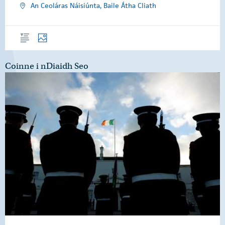
An Ceoláras Náisiúnta, Baile Átha Cliath
Forléargas
Grianghraif
Coinne i nDiaidh Seo