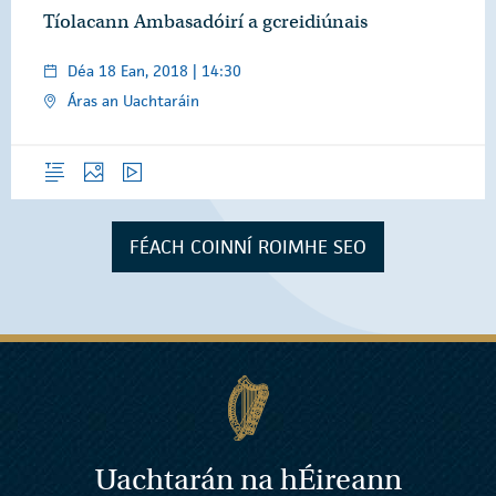
Tíolacann Ambasadóirí a gcreidiúnais
Déa 18 Ean, 2018 | 14:30
Áras an Uachtaráin
Forléargas
Grianghraif
Físeáin
FÉACH COINNÍ ROIMHE SEO
Uachtarán na
h
Éireann