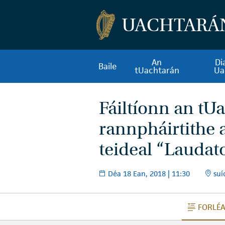
UACHTARÁ
An
Di
Baile
tUachtarán
Ua
Fáiltíonn an tU
rannpháirtithe 
teideal “Laudato
Déa 18 Ean, 2018 | 11:30
suí
FORLÉ
F