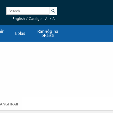
Enter Keywords
Search
English
/
Gaeilge
A-
/
A+
ir
Rannóg na
Eolas
bPáistí
IANGHRAIF
GRIANGHRAIF