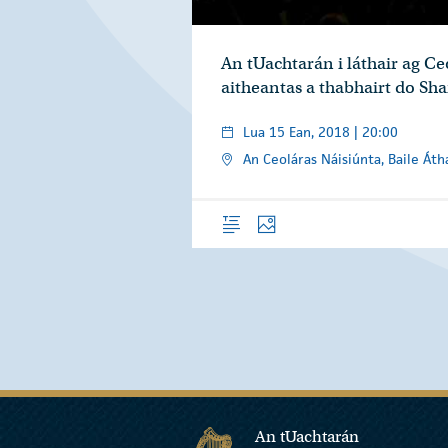
An tUachtarán i láthair ag C
aitheantas a thabhairt do 
Lua 15 Ean, 2018 | 20:00
An Ceoláras Náisiúnta, Baile Áth
Forléargas
Grianghraif
An tUachtarán