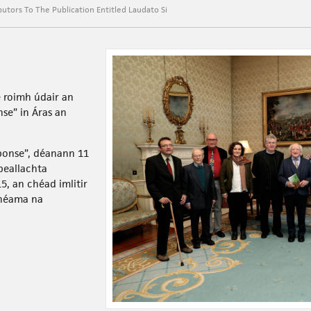
utors To The Publication Entitled Laudato Si
e roimh údair an
nse” in Áras an
sponse”, déanann 11
peallachta
5, an chéad imlitir
théama na