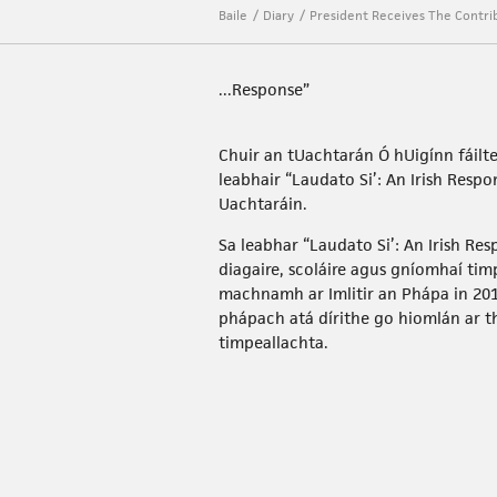
Baile
Diary
President Receives The Contrib
...Response”
Chuir an tUachtarán Ó hUigínn fáilt
leabhair “Laudato Si’: An Irish Respo
Uachtaráin.
Sa leabhar “Laudato Si’: An Irish Re
diagaire, scoláire agus gníomhaí tim
machnamh ar Imlitir an Phápa in 201
phápach atá dírithe go hiomlán ar 
timpeallachta.