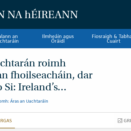
N NA
h
ÉIREANN
alann an
Ilmheáin agus
Fiosraigh & Tabha
chtaráin
Óráidí
Cuairt
achtarán roimh
an fhoilseacháin, dar
 Si: Ireland’s…
omh: Áras an Uachtaráin
ARGAS
GR
ORLÉARGAS