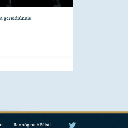
a gcreidiúnais
rt
Rannóg na bPáistí
An tUachtarán Twitter