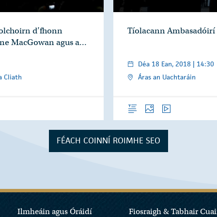
eolchoirn d’fhonn
Tíolacann Ambasadóirí 
Shane MacGowan agus a…
Déa 18 Ean, 2018 | 14:30
a Cliath
Áras an Uachtaráin
Forléargas
Grianghraif
Físeáin
FÉACH COINNÍ ROIMHE SEO
Ilmheáin agus Óráidí
Fiosraigh & Tabhair Cuai