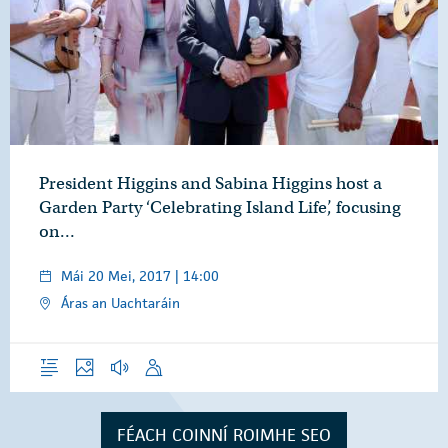
President Higgins and Sabina Higgins host a
Garden Party ‘Celebrating Island Life’, focusing
on…
Mái 20 Mei, 2017 | 14:00
Áras an Uachtaráin
Forléargas
Grianghraif
Gearrthóga Fuaime
Óraid
FÉACH COINNÍ ROIMHE SEO