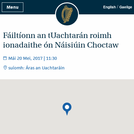
/
Menu
English
Gaeilge
Fáiltíonn an tUachtarán roimh
ionadaithe ón Náisiúin Choctaw
Mái 20 Mei, 2017 | 11:30
suíomh: Áras an Uachtaráin