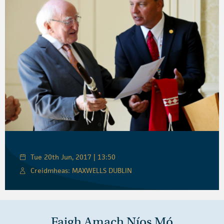
Tue 20th Jun, 2017 | 13:50
Creidmheas: MAXWELLS DUBLIN
Faigh Amach Níos Mó