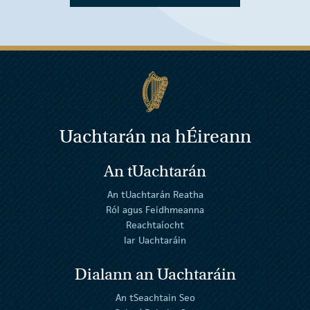
Uachtarán na
h
Éireann
An tUachtarán
An tUachtarán Reatha
Ról agus Feidhmeanna
Reachtaíocht
Iar Uachtaráin
Dialann an Uachtaráin
An tSeachtain Seo