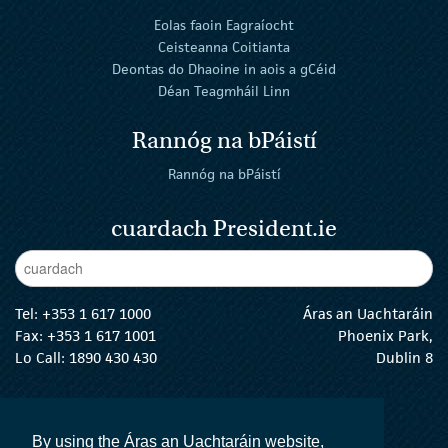
Eolas faoin Eagraíocht
Ceisteanna Coitianta
Deontas do Dhaoine in aois a gCéid
Déan Teagmháil Linn
Rannóg na bPáistí
Rannóg na bPáistí
cuardach President.ie
Enter Keywords
cuar
Tel:
+353 1 617 1000
Áras an Uachtaráin
Fax: +353 1 617 1001
Phoenix Park,
Lo Call: 1890 430 430
Dublin 8
email:
info@president.ie
An tUachtarán Twitter
An tUachtarán Instagram
An tUachtarán Facebook
An tUachtarán
By using the Áras an Uachtaráin website,