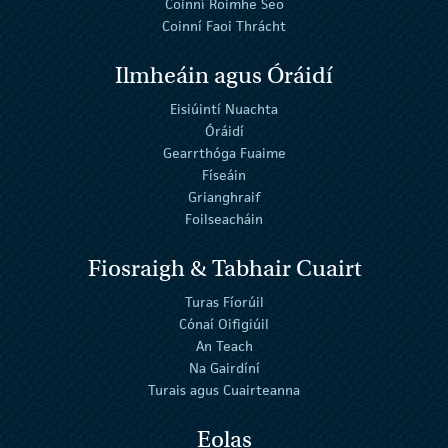
Coinní Roimhe Seo
Coinní Faoi Thrácht
Ilmheáin agus Óráidí
Eisiúintí Nuachta
Óráidí
Gearrthóga Fuaime
Físeáin
Grianghraif
Foilseacháin
Fiosraigh & Tabhair Cuairt
Turas Fíorúil
Cónaí Oifigiúil
An Teach
Na Gairdíní
Turais agus Cuairteanna
Eolas