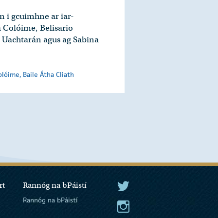
 i gcuimhne ar iar-
 Colóime, Belisario
n Uachtarán agus ag Sabina
lóime, Baile Átha Cliath
rt
Rannóg na bPáistí
An tUachtarán Twitter
Rannóg na bPáistí
An tUachtarán Instagram