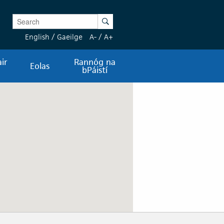
Enter Keywords
Search
English
/
Gaeilge
A-
/
A+
ir
Rannóg na
Eolas
bPáistí