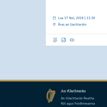
Lua 17 Nol, 2018 | 11:30
Áras an Uachtaráin
Forléargas
Grianghraif
Gearrthóga Fuaime
An tUachtarán
An tUachtarán Reatha
Ról agus Feidhmeanna