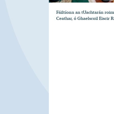
Fáiltíonn an tUachtarán roim
Ceathar, ó Ghaelscoil Eiscir 