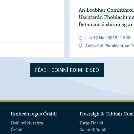
An Leabhar Cómhbhróin
Uachtarán Phoblacht na
Betancur, á shíniú ag a
Lua 17 Nol, 2018 | 16:00
Ambasáid Phoblacht na Co
FÉACH COINNÍ ROIMHE SEO
Ilmheáin agus Óráidí
Fiosraigh & Tabhair Cuai
Eisiúintí Nuachta
Turas Fíorúil
Óráidí
Cónaí Oifigiúil