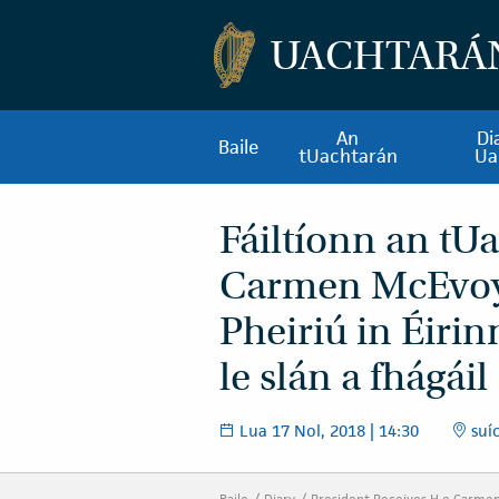
UACHTARÁ
An
Di
Baile
tUachtarán
Ua
Fáiltíonn an tU
Carmen McEvoy
Pheiriú in Éirinn
le slán a fhágáil
Lua 17 Nol, 2018 | 14:30
suí
Baile
Diary
President Receives H.e Carmen