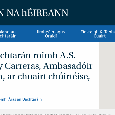
N NA
h
ÉIREANN
alann an
Ilmheáin agus
Fiosraigh & Tabha
chtaráin
Óráidí
Cuairt
achtarán roimh A.S.
 Carreras, Ambasadóir
, ar chuairt chúirtéise,
omh: Áras an Uachtaráin
 Mcevoy Carreras Ambassador To Ireland From Peru On A Farewell Courtesy Call