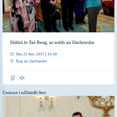
Fáiltiú le Tae Beag, ar scáth an Uachtaráin
Déa 21 Nol, 2017 | 14:30
Áras an Uachtaráin
Forléargas
Gearrthóga Fuaime
Coinne i nDiaidh Seo