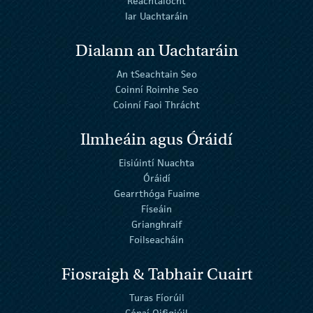
Reachtaíocht
Iar Uachtaráin
Dialann an Uachtaráin
An tSeachtain Seo
Coinní Roimhe Seo
Coinní Faoi Thrácht
Ilmheáin agus Óráidí
Eisiúintí Nuachta
Óráidí
Gearrthóga Fuaime
Físeáin
Grianghraif
Foilseacháin
Fiosraigh & Tabhair Cuairt
Turas Fíorúil
Cónaí Oifigiúil