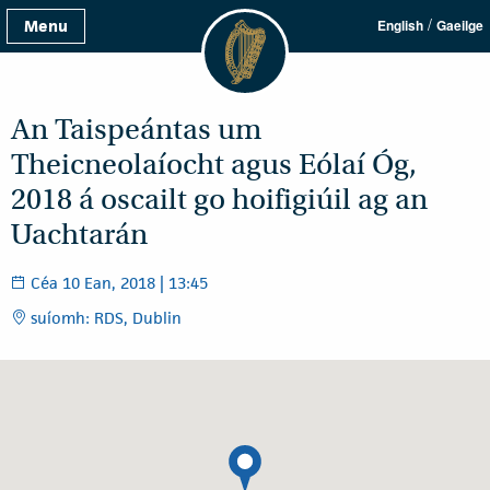
/
Menu
English
Gaeilge
An Taispeántas um
Theicneolaíocht agus Eólaí Óg,
2018 á oscailt go hoifigiúil ag an
Uachtarán
Céa 10 Ean, 2018 | 13:45
suíomh: RDS, Dublin