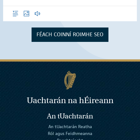
Forléargas
Grianghraif
Gearrthóga Fuaime
FÉACH COINNÍ ROIMHE SEO
Uachtarán na
h
Éireann
An tUachtarán
An tUachtarán Reatha
Ról agus Feidhmeanna