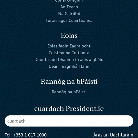
An Teach
Na Gairdíní
Turais agus Cuairteanna
Eolas
Eolas faoin Eagraíocht
Ceisteanna Coitianta
Deontas do Dhaoine in aois a gCéid
Déan Teagmháil Linn
Rannóg na bPáistí
Rannóg na bPáistí
cuardach President.ie
Enter Keywords
cuar
Tel:
+353 1 617 1000
Áras an Uachtaráin