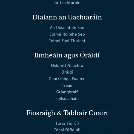
Iar Uachtaráin
Dialann an Uachtaráin
An tSeachtain Seo
Coinní Roimhe Seo
Coinní Faoi Thrácht
Ilmheáin agus Óráidí
Eisiúintí Nuachta
Óráidí
Gearrthóga Fuaime
Físeáin
Grianghraif
Foilseacháin
Fiosraigh & Tabhair Cuairt
Turas Fíorúil
Cónaí Oifigiúil