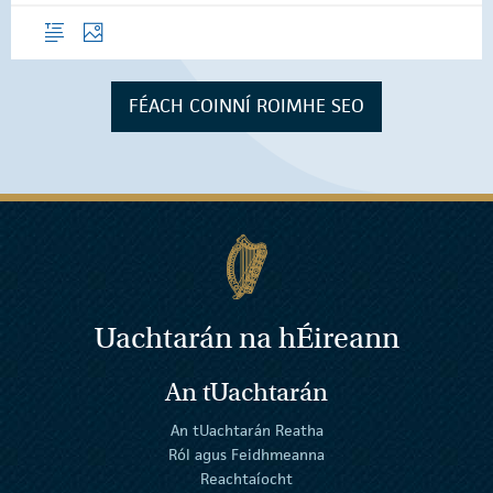
Forléargas
Grianghraif
FÉACH COINNÍ ROIMHE SEO
Uachtarán na
h
Éireann
An tUachtarán
An tUachtarán Reatha
Ról agus Feidhmeanna
Reachtaíocht