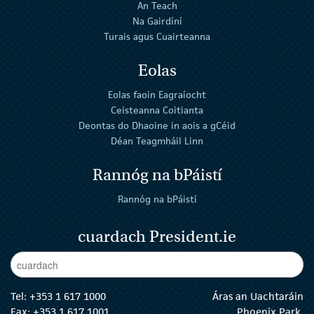
An Teach
Na Gairdíní
Turais agus Cuairteanna
Eolas
Eolas faoin Eagraíocht
Ceisteanna Coitianta
Deontas do Dhaoine in aois a gCéid
Déan Teagmháil Linn
Rannóg na bPáistí
Rannóg na bPáistí
cuardach President.ie
Enter Keywords
cuar
Tel:
+353 1 617 1000
Áras an Uachtaráin
Fax: +353 1 617 1001
Phoenix Park,