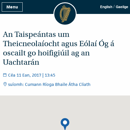
/
Menu
English
Gaeilge
An Taispeántas um
Theicneolaíocht agus Eólaí Óg á
oscailt go hoifigiúil ag an
Uachtarán
Céa 11 Ean, 2017 | 13:45
suíomh: Cumann Ríoga Bhaile Átha Cliath