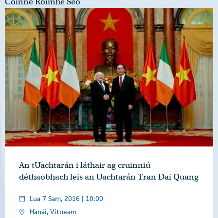
Coinne Roimhe Seo
An tUachtarán i láthair ag cruinniú
déthaobhach leis an Uachtarán Tran Dai Quang
Lua 7 Sam, 2016 | 10:00
Hanáí, Vítneam