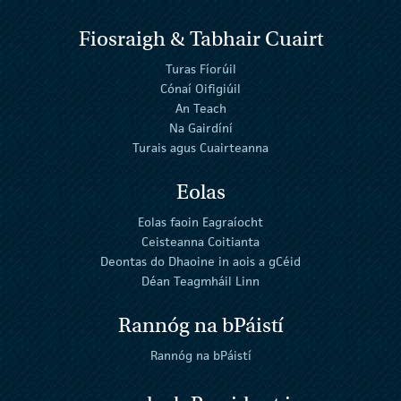
Fiosraigh & Tabhair Cuairt
Turas Fíorúil
Cónaí Oifigiúil
An Teach
Na Gairdíní
Turais agus Cuairteanna
Eolas
Eolas faoin Eagraíocht
Ceisteanna Coitianta
Deontas do Dhaoine in aois a gCéid
Déan Teagmháil Linn
Rannóg na bPáistí
Rannóg na bPáistí