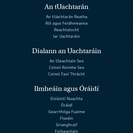
An tUachtarán
An tUachtarán Reatha
Ról agus Feidhmeanna
Reachtaíocht
Iar Uachtaráin
Dialann an Uachtaráin
An tSeachtain Seo
Coinní Roimhe Seo
Coinní Faoi Thrácht
Ilmheáin agus Óráidí
Eisiúintí Nuachta
Óráidí
Gearrthóga Fuaime
Físeáin
Grianghraif
Foilseacháin