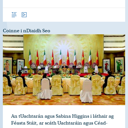
Forléargas
Físeáin
Coinne i nDiaidh Seo
An tUachtarán agus Sabina Higgins i láthair ag
Féasta Stáit, ar scáth Uachtaráin agus Céad-