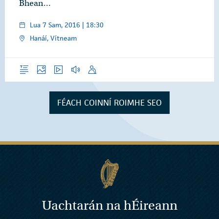
Bhean…
Lua 7 Sam, 2016 | 18:30
Hanáí, Vítneam
Forléargas
Grianghraif
Físeáin
Gearrthóga Fuaime
Óraid
FÉACH COINNÍ ROIMHE SEO
Uachtarán na
h
Éireann