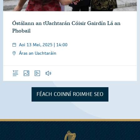
Óstálann an tUachtarán Cóisir Gairdín Lá an
Phobail
Aoi 13 Mei, 2025 | 14:00
Áras an Uachtaráin
Forléargas
Grianghraif
Físeáin
Gearrthóga Fuaime
FÉACH COINNÍ ROIMHE SEO