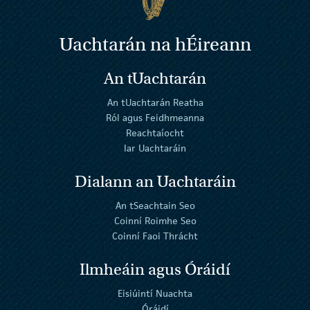
Uachtarán na
h
Éireann
An tUachtarán
An tUachtarán Reatha
Ról agus Feidhmeanna
Reachtaíocht
Iar Uachtaráin
Dialann an Uachtaráin
An tSeachtain Seo
Coinní Roimhe Seo
Coinní Faoi Thrácht
Ilmheáin agus Óráidí
Eisiúintí Nuachta
Óráidí