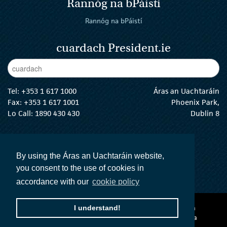
Rannóg na bPáistí
Rannóg na bPáistí
cuardach President.ie
Enter Keywords
cuar
Tel:
+353 1 617 1000
Áras an Uachtaráin
Fax: +353 1 617 1001
Phoenix Park,
Lo Call: 1890 430 430
Dublin 8
email:
info@president.ie
An tUachtarán Twitter
An tUachtarán Instagram
An tUachtarán Facebook
An tUachtarán
By using the Áras an Uachtaráin website,
you consent to the use of cookies in
accordance with our
cookie policy
I understand!
Ráiteas inrochtaineachta
Téarmaí agus Coinníollacha
Polasaí Príobháideachta
Acht na dTeangacha Oifigiúla