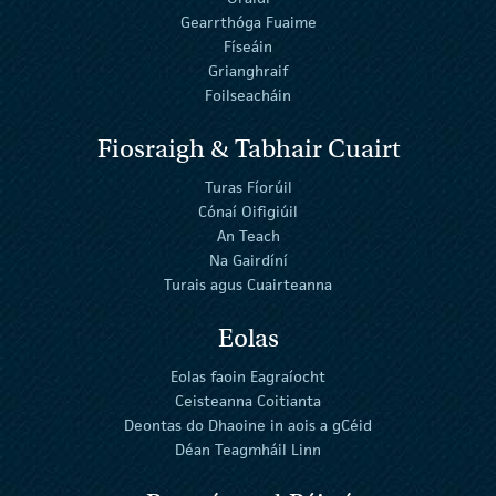
Gearrthóga Fuaime
Físeáin
Grianghraif
Foilseacháin
Fiosraigh & Tabhair Cuairt
Turas Fíorúil
Cónaí Oifigiúil
An Teach
Na Gairdíní
Turais agus Cuairteanna
Eolas
Eolas faoin Eagraíocht
Ceisteanna Coitianta
Deontas do Dhaoine in aois a gCéid
Déan Teagmháil Linn