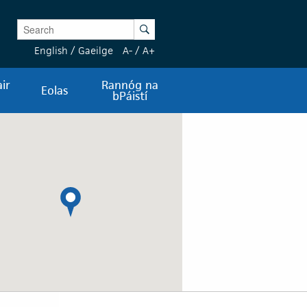
Enter Keywords
Search
English
/
Gaeilge
A-
/
A+
ir
Rannóg na
Eolas
bPáistí