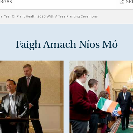
ARGAS
GR
ORLÉARGAS
nal Year Of Plant Health 2020 With A Tree Planting Ceremony
Faigh Amach Níos Mó