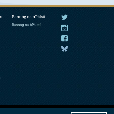
rt
Rannóg na bPáistí
An tUachtarán Twitter
Rannóg na bPáistí
An tUachtarán Instagram
An tUachtarán Facebook
An tUachtarán
a
Social Media