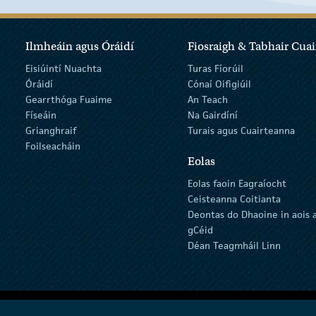
Ilmheáin agus Óráidí
Fiosraigh & Tabhair Cuai
Eisiúintí Nuachta
Turas Fíorúil
Óráidí
Cónaí Oifigiúil
Gearrthóga Fuaime
An Teach
Físeáin
Na Gairdíní
Grianghraif
Turais agus Cuairteanna
Foilseacháin
Eolas
Eolas faoin Eagraíocht
Ceisteanna Coitianta
Deontas do Dhaoine in aois 
gCéid
Déan Teagmháil Linn
inníollacha
Polasaí Príobháideachta
Acht na dTeangacha Oifigiúla