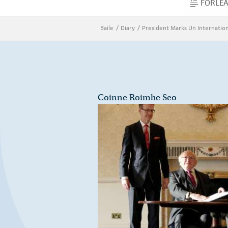
FORLÉ
F
Baile
Diary
President Marks Un Internatio
Coinne Roimhe Seo