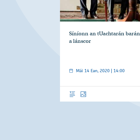
Síníonn an tUachtarán barán
a lánscor
Mái 14 Ean, 2020 | 14:00
Forléargas
Grianghraif