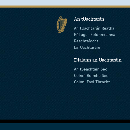
An tUachtarán
An tUachtarán Reatha
Ról agus Feidhmeanna
Reachtaíocht
Iar Uachtaráin
Dialann an Uachtaráin
An tSeachtain Seo
Coinní Roimhe Seo
Coinní Faoi Thrácht
Ráiteas inrochtaineachta
Téarmaí agus Co