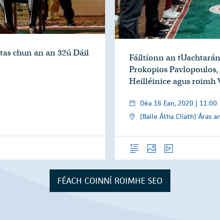
tas chun an an 32ú Dáil
Fáíltíonn an tUachtarán
Prokopios Pavlopoulos,
Heilléinice agus roimh 
Déa 16 Ean, 2020 | 11:00
(Baile Átha Cliath) Áras a
Forléargas
Grianghraif
Físeáin
FÉACH COINNÍ ROIMHE SEO