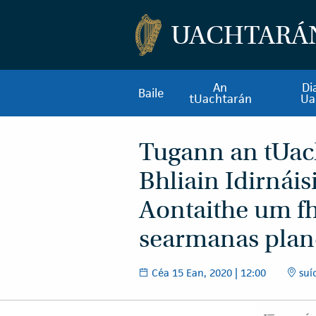
UACHTARÁ
An
Di
Baile
tUachtarán
Ua
Tugann an tUac
Bhliain Idirnái
Aontaithe um fh
searmanas plan
Céa 15 Ean, 2020 | 12:00
suío