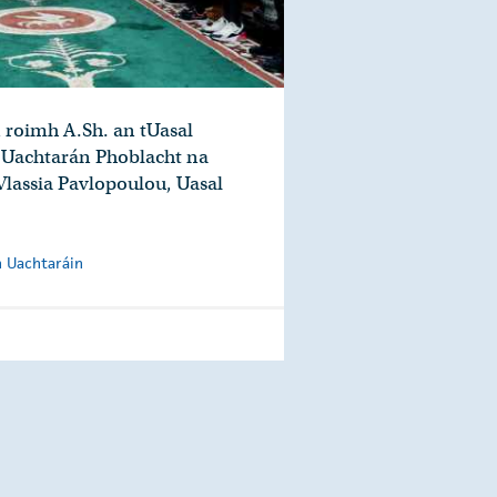
 roimh A.Sh. an tUasal
 Uachtarán Phoblacht na
Vlassia Pavlopoulou, Uasal
n Uachtaráin