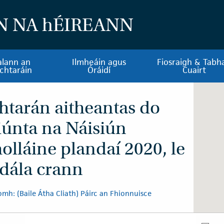
N NA
h
ÉIREANN
alann an
Ilmheáin agus
Fiosraigh & Tabha
chtaráin
Óráidí
Cuairt
htarán aitheantas do
siúnta na Náisiún
olláine plandaí 2020, le
dála crann
mh: (Baile Átha Cliath) Páirc an Fhionnuisce