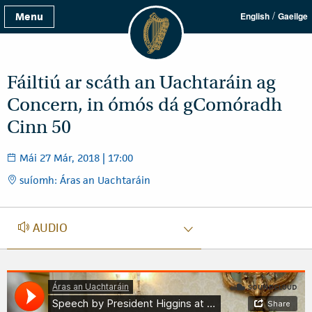
/
Menu
English
Gaeilge
Fáiltiú ar scáth an Uachtaráin ag
Concern, in ómós dá gComóradh
Cinn 50
Mái 27 Már, 2018 | 17:00
suíomh: Áras an Uachtaráin
GEARRTHÓGA FUAIME
AUDIO