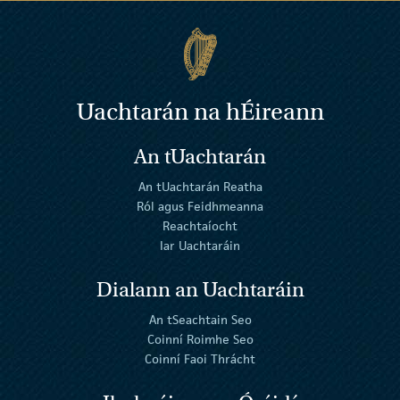
Uachtarán na
h
Éireann
An tUachtarán
An tUachtarán Reatha
Ról agus Feidhmeanna
Reachtaíocht
Iar Uachtaráin
Dialann an Uachtaráin
An tSeachtain Seo
Coinní Roimhe Seo
Coinní Faoi Thrácht