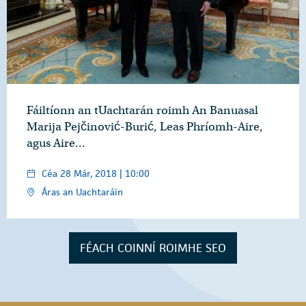
Fáiltíonn an tUachtarán roimh An Banuasal
Marija Pejčinović-Burić, Leas Phríomh-Aire,
agus Aire…
Céa 28 Már, 2018 | 10:00
Áras an Uachtaráin
FÉACH COINNÍ ROIMHE SEO