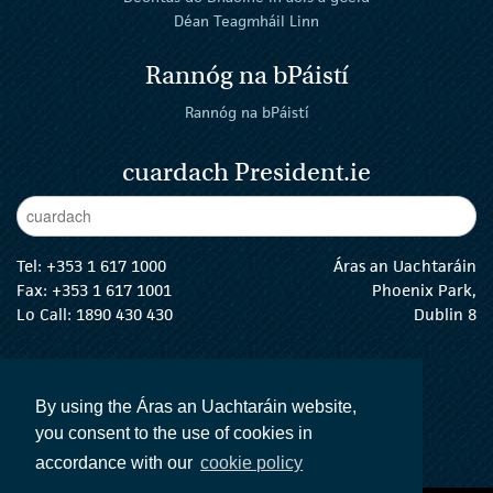
Déan Teagmháil Linn
Rannóg na bPáistí
Rannóg na bPáistí
cuardach President.ie
Enter Keywords
cuar
Tel:
+353 1 617 1000
Áras an Uachtaráin
Fax: +353 1 617 1001
Phoenix Park,
Lo Call: 1890 430 430
Dublin 8
email:
info@president.ie
An tUachtarán Twitter
An tUachtarán Instagram
An tUachtarán Facebook
An tUachtarán
By using the Áras an Uachtaráin website,
you consent to the use of cookies in
accordance with our
cookie policy