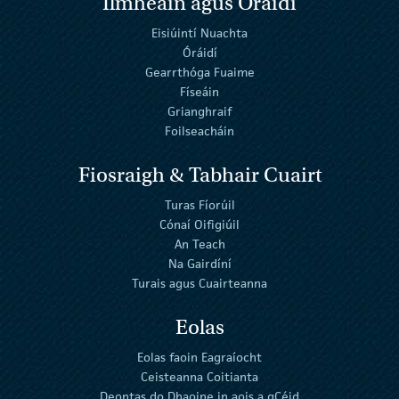
Ilmheáin agus Óráidí
Eisiúintí Nuachta
Óráidí
Gearrthóga Fuaime
Físeáin
Grianghraif
Foilseacháin
Fiosraigh & Tabhair Cuairt
Turas Fíorúil
Cónaí Oifigiúil
An Teach
Na Gairdíní
Turais agus Cuairteanna
Eolas
Eolas faoin Eagraíocht
Ceisteanna Coitianta
Deontas do Dhaoine in aois a gCéid