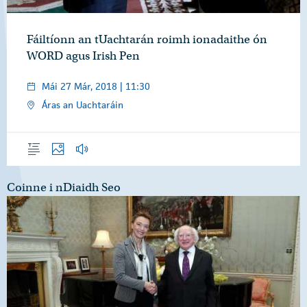
Fáiltíonn an tUachtarán roimh ionadaithe ón
WORD agus Irish Pen
Mái 27 Már, 2018 | 11:30
Áras an Uachtaráin
Forléargas
Grianghraif
Gearrthóga Fuaime
Coinne i nDiaidh Seo