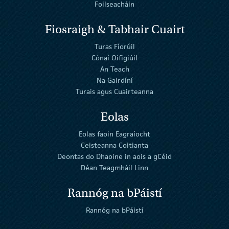
Foilseacháin
Fiosraigh & Tabhair Cuairt
Turas Fíorúil
Cónaí Oifigiúil
An Teach
Na Gairdíní
Turais agus Cuairteanna
Eolas
Eolas faoin Eagraíocht
Ceisteanna Coitianta
Deontas do Dhaoine in aois a gCéid
Déan Teagmháil Linn
Rannóg na bPáistí
Rannóg na bPáistí