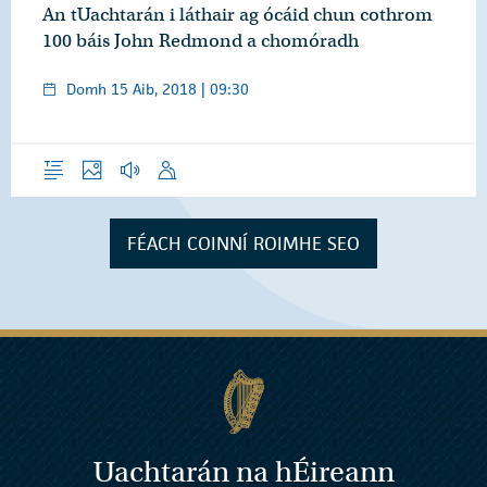
An tUachtarán i láthair ag ócáid chun cothrom
100 báis John Redmond a chomóradh
Domh 15 Aib, 2018 | 09:30
Forléargas
Grianghraif
Gearrthóga Fuaime
Óraid
FÉACH COINNÍ ROIMHE SEO
Uachtarán na
h
Éireann