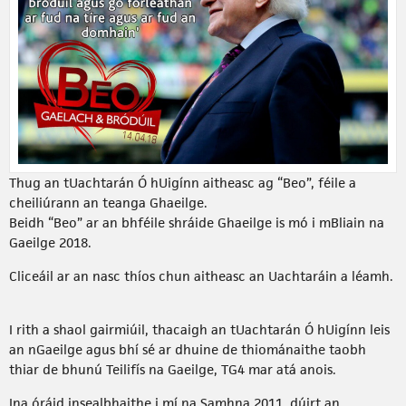
Thug an tUachtarán Ó hUigínn aitheasc ag “Beo”, féile a
cheiliúrann an teanga Ghaeilge.
Beidh “Beo” ar an bhféile shráide Ghaeilge is mó i mBliain na
Gaeilge 2018.
Cliceáil ar an nasc thíos chun aitheasc an Uachtaráin a léamh.
I rith a shaol gairmiúil, thacaigh an tUachtarán Ó hUigínn leis
an nGaeilge agus bhí sé ar dhuine de thiománaithe taobh
thiar de bhunú Teilifís na Gaeilge, TG4 mar atá anois.
Ina óráid insealbhaithe i mí na Samhna 2011, dúirt an