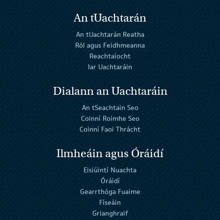
An tUachtarán
An tUachtarán Reatha
Ról agus Feidhmeanna
Reachtaíocht
Iar Uachtaráin
Dialann an Uachtaráin
An tSeachtain Seo
Coinní Roimhe Seo
Coinní Faoi Thrácht
Ilmheáin agus Óráidí
Eisiúintí Nuachta
Óráidí
Gearrthóga Fuaime
Físeáin
Grianghraif