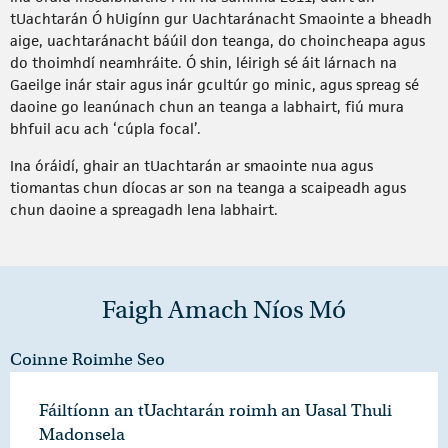
tUachtarán Ó hUigínn gur Uachtaránacht Smaointe a bheadh
aige, uachtaránacht báúil don teanga, do choincheapa agus
do thoimhdí neamhráite. Ó shin, léirigh sé áit lárnach na
Gaeilge inár stair agus inár gcultúr go minic, agus spreag sé
daoine go leanúnach chun an teanga a labhairt, fiú mura
bhfuil acu ach ‘cúpla focal’.
Ina óráidí, ghair an tUachtarán ar smaointe nua agus
tiomantas chun díocas ar son na teanga a scaipeadh agus
chun daoine a spreagadh lena labhairt.
Faigh Amach Níos Mó
Coinne Roimhe Seo
Fáiltíonn an tUachtarán roimh an Uasal Thuli
Madonsela