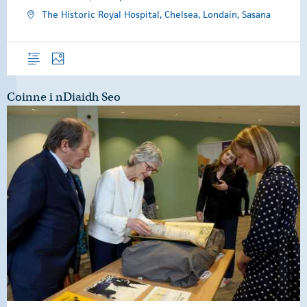
The Historic Royal Hospital, Chelsea, Londain, Sasana
Forléargas
Grianghraif
Coinne i nDiaidh Seo