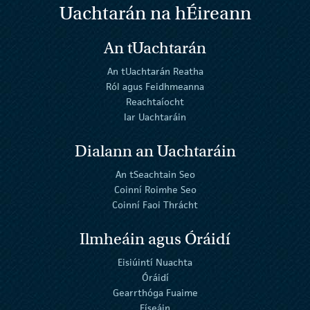
Uachtarán na
h
Éireann
An tUachtarán
An tUachtarán Reatha
Ról agus Feidhmeanna
Reachtaíocht
Iar Uachtaráin
Dialann an Uachtaráin
An tSeachtain Seo
Coinní Roimhe Seo
Coinní Faoi Thrácht
Ilmheáin agus Óráidí
Eisiúintí Nuachta
Óráidí
Gearrthóga Fuaime
Físeáin