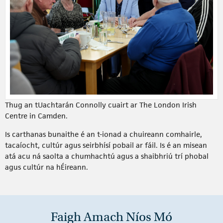
Thug an tUachtarán Connolly cuairt ar The London Irish
Centre in Camden.
Is carthanas bunaithe é an t-ionad a chuireann comhairle,
tacaíocht, cultúr agus seirbhísí pobail ar fáil. Is é an misean
atá acu ná saolta a chumhachtú agus a shaibhriú trí phobal
agus cultúr na hÉireann.
Faigh Amach Níos Mó