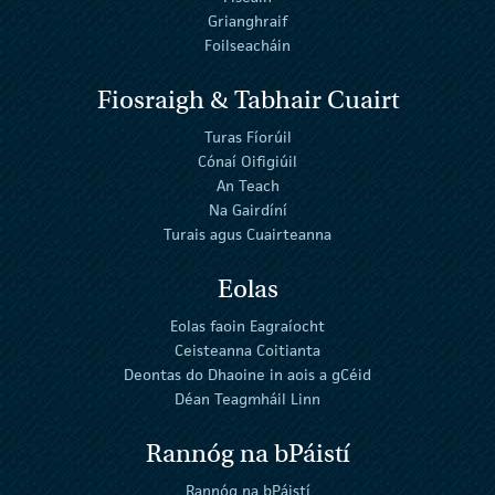
Grianghraif
Foilseacháin
Fiosraigh & Tabhair Cuairt
Turas Fíorúil
Cónaí Oifigiúil
An Teach
Na Gairdíní
Turais agus Cuairteanna
Eolas
Eolas faoin Eagraíocht
Ceisteanna Coitianta
Deontas do Dhaoine in aois a gCéid
Déan Teagmháil Linn
Rannóg na bPáistí
Rannóg na bPáistí