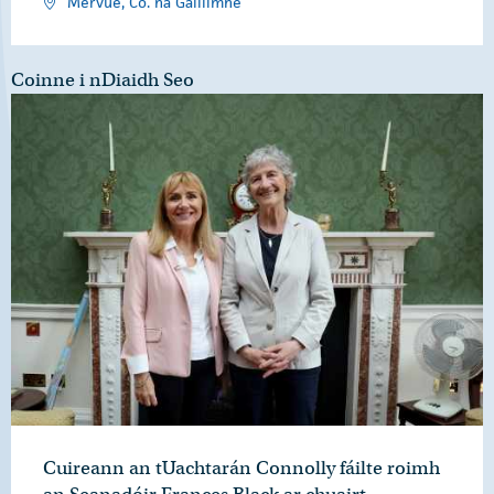
Mervue, Co. na Gaillimhe
Coinne i nDiaidh Seo
Cuireann an tUachtarán Connolly fáilte roimh