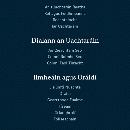
An tUachtarán Reatha
Ról agus Feidhmeanna
Reachtaíocht
Iar Uachtaráin
Dialann an Uachtaráin
An tSeachtain Seo
Coinní Roimhe Seo
Coinní Faoi Thrácht
Ilmheáin agus Óráidí
Eisiúintí Nuachta
Óráidí
Gearrthóga Fuaime
Físeáin
Grianghraif
Foilseacháin