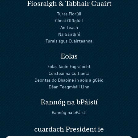
Fiosraigh & Tabhair Cuairt
Turas Fíorúil
Cónaí Oifigiúil
An Teach
Na Gairdíní
Turais agus Cuairteanna
Eolas
Eolas faoin Eagraíocht
Ceisteanna Coitianta
Deontas do Dhaoine in aois a gCéid
Déan Teagmháil Linn
Rannóg na bPáistí
Rannóg na bPáistí
cuardach President.ie