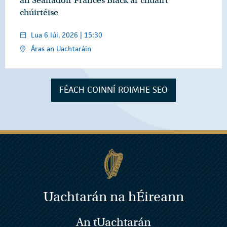
an Seanadóir Frances Black ar chuairt
chúirtéise
Lua 6 Iúi, 2026 | 15:30
Áras an Uachtaráin
FÉACH COINNÍ ROIMHE SEO
Uachtarán na
h
Éireann
An tUachtarán