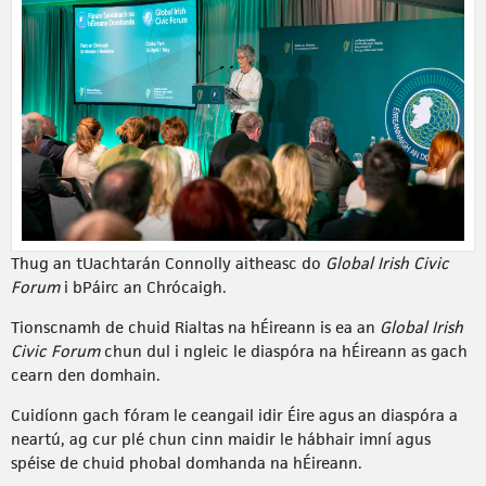
Thug an tUachtarán Connolly aitheasc do
Global Irish Civic
Forum
i bPáirc an Chrócaigh.
Tionscnamh de chuid Rialtas na hÉireann is ea an
Global Irish
Civic Forum
chun dul i ngleic le diaspóra na hÉireann as gach
cearn den domhain.
Cuidíonn gach fóram le ceangail idir Éire agus an diaspóra a
neartú, ag cur plé chun cinn maidir le hábhair imní agus
spéise de chuid phobal domhanda na hÉireann.