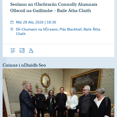
Seolann an tUachtarán Connolly Alumnais
Ollscoil na Gaillimhe – Baile Átha Claith
Mái 28 Aib, 2026 | 18:30
Dlí-Chumann na hÉireann, Plás Blackhall, Baile Átha
Cliath
Forléargas
Grianghraif
Óraid
Coinne i nDiaidh Seo