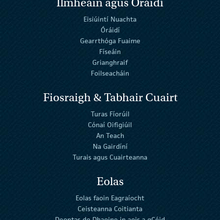
Ilmheáin agus Óráidí
Eisiúintí Nuachta
Óráidí
Gearrthóga Fuaime
Físeáin
Grianghraif
Foilseacháin
Fiosraigh & Tabhair Cuairt
Turas Fíorúil
Cónaí Oifigiúil
An Teach
Na Gairdíní
Turais agus Cuairteanna
Eolas
Eolas faoin Eagraíocht
Ceisteanna Coitianta
Deontas do Dhaoine in aois a gCéid