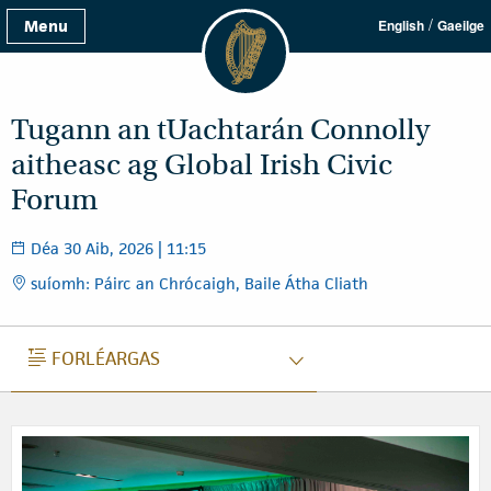
/
Menu
English
Gaeilge
Tugann an tUachtarán Connolly
aitheasc ag Global Irish Civic
Forum
Déa 30 Aib, 2026 | 11:15
suíomh: Páirc an Chrócaigh, Baile Átha Cliath
FORLÉARGAS
FORLÉARGAS