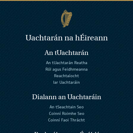
Uachtarán na
h
Éireann
An tUachtarán
An tUachtarán Reatha
Ról agus Feidhmeanna
Reachtaíocht
Iar Uachtaráin
Dialann an Uachtaráin
An tSeachtain Seo
Coinní Roimhe Seo
Coinní Faoi Thrácht