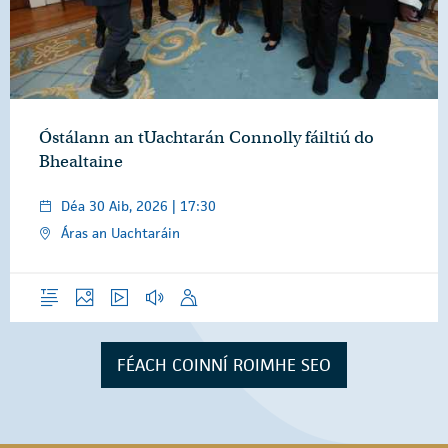
Óstálann an tUachtarán Connolly fáiltiú do
Bhealtaine
Déa 30 Aib, 2026 | 17:30
Áras an Uachtaráin
Forléargas
Grianghraif
Físeáin
Gearrthóga Fuaime
Óraid
FÉACH COINNÍ ROIMHE SEO