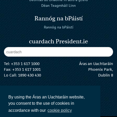
Déan Teagmháil Linn
Rannóg na bPáistí
Rannóg na bPáistí
cuardach President.ie
Enter Keywords
cuar
Tel:
+353 1 617 1000
Áras an Uachtaráin
Fax: +353 1 617 1001
Phoenix Park,
Lo Call: 1890 430 430
Dublin 8
email:
info@president.ie
An tUachtarán Twitter
An tUachtarán Instagram
An tUachtarán Facebook
An tUachtarán
By using the Áras an Uachtaráin website,
you consent to the use of cookies in
accordance with our
cookie policy