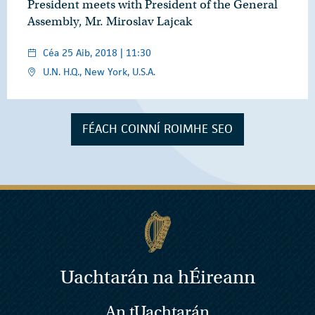
President meets with President of the General
Assembly, Mr. Miroslav Lajcak
Céa 25 Aib, 2018 | 11:30
U.N. H.Q., New York, U.S.A.
FÉACH COINNÍ ROIMHE SEO
Uachtarán na
h
Éireann
An tUachtarán