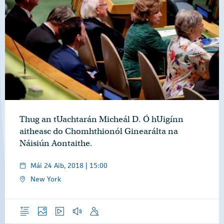
Thug an tUachtarán Micheál D. Ó hUigínn
aitheasc do Chomhthionól Ginearálta na
Náisiún Aontaithe.
Mái 24 Aib, 2018 | 15:00
New York
Forléargas
Grianghraif
Físeáin
Gearrthóga Fuaime
Óraid