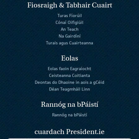
Fiosraigh & Tabhair Cuairt
Turas Fíorúil
Cónaí Oifigiúil
An Teach
Na Gairdíní
Turais agus Cuairteanna
Eolas
Eolas faoin Eagraíocht
Ceisteanna Coitianta
Deontas do Dhaoine in aois a gCéid
Déan Teagmháil Linn
Rannóg na bPáistí
Rannóg na bPáistí
cuardach President.ie