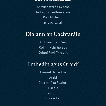
An tUachtarán Reatha
Ról agus Feidhmeanna
Reachtaíocht
Iar Uachtaráin
Dialann an Uachtaráin
An tSeachtain Seo
Coinní Roimhe Seo
Coinní Faoi Thrácht
Ilmheáin agus Óráidí
Eisiúintí Nuachta
Óráidí
Gearrthóga Fuaime
Físeáin
Grianghraif
Foilseacháin