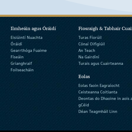
Ilmheáin agus Óráidí
Fiosraigh & Tabhair Cuai
Eisiúintí Nuachta
Turas Fíorúil
Óráidí
Cónaí Oifigiúil
Gearrthóga Fuaime
An Teach
Físeáin
Na Gairdíní
Grianghraif
Turais agus Cuairteanna
Foilseacháin
Eolas
Eolas faoin Eagraíocht
Ceisteanna Coitianta
Deontas do Dhaoine in aois 
gCéid
Déan Teagmháil Linn