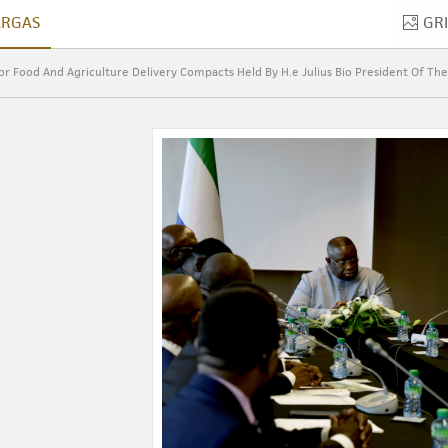
ARGAS
GR
ORLÉARGAS
r Food And Agriculture Delivery Compacts Held By H.e Julius Bio President Of The