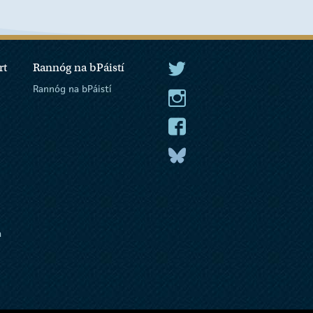
rt
Rannóg na bPáistí
An tUachtarán Twitter
Rannóg na bPáistí
An tUachtarán Instagram
An tUachtarán Facebook
An tUachtarán
a