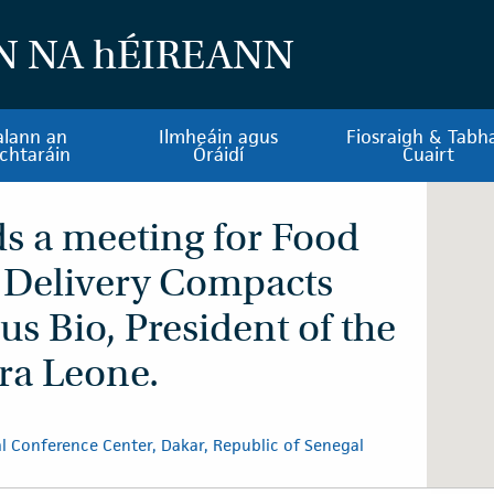
N NA
h
ÉIREANN
alann an
Ilmheáin agus
Fiosraigh & Tabha
chtaráin
Óráidí
Cuairt
ds a meeting for Food
e Delivery Compacts
ius Bio, President of the
rra Leone.
 Conference Center, Dakar, Republic of Senegal