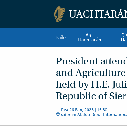
UACHTARÁ
An
Di
Baile
tUachtarán
Ua
President atten
and Agricultur
held by H.E. Jul
Republic of Sie
Déa 26 Ean, 2023 | 16:30
suíomh: Abdou Diouf International