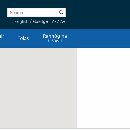
Enter Keywords
Search
English
/
Gaeilge
A-
/
A+
ir
Rannóg na
Eolas
bPáistí