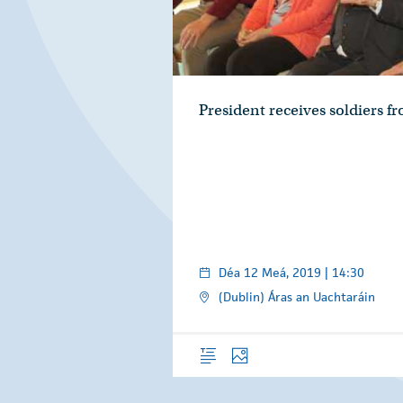
President receives soldiers 
Déa 12 Meá, 2019 | 14:30
(Dublin) Áras an Uachtaráin
Forléargas
Grianghraif