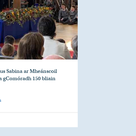
gus Sabina ar Mheánscoil
ena gComóradh 150 bliain
s