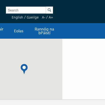
Enter Keywords
Search
English
/
Gaeilge
A-
/
A+
ir
Rannóg na
Eolas
bPáistí