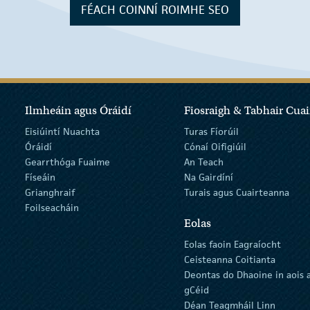
FÉACH COINNÍ ROIMHE SEO
Ilmheáin agus Óráidí
Fiosraigh & Tabhair Cuai
Eisiúintí Nuachta
Turas Fíorúil
Óráidí
Cónaí Oifigiúil
Gearrthóga Fuaime
An Teach
Físeáin
Na Gairdíní
Grianghraif
Turais agus Cuairteanna
Foilseacháin
Eolas
Eolas faoin Eagraíocht
Ceisteanna Coitianta
Deontas do Dhaoine in aois 
gCéid
Déan Teagmháil Linn