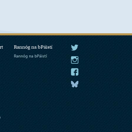
rt
Rannóg na bPáistí
An tUachtarán Twitter
Rannóg na bPáistí
An tUachtarán Instagram
An tUachtarán Facebook
An tUachtarán
a