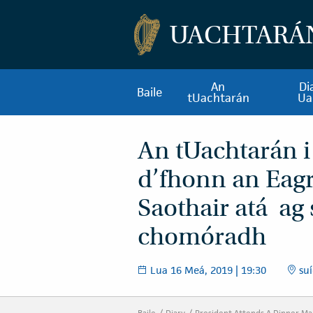
UACHTARÁ
An
Di
Baile
tUachtarán
Ua
An tUachtarán i
d’fhonn an Eagr
Saothair atá ag 
chomóradh
Lua 16 Meá, 2019 | 19:30
suí
Baile
Diary
President Attends A Dinner Ma