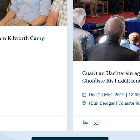
from Kilworth Camp
Cuairt an Uachtaráin a
Choláiste Rís i ndáil l
Déa 19 Meá, 2019 | 12:00
(Dún Dealgan) Coláiste Rí
Forléargas
Grianghraif