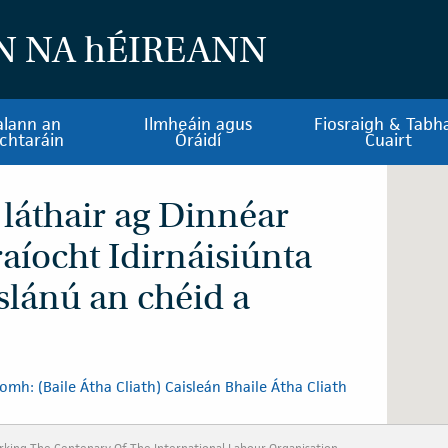
N NA
h
ÉIREANN
alann an
Ilmheáin agus
Fiosraigh & Tabha
chtaráin
Óráidí
Cuairt
 láthair ag Dinnéar
aíocht Idirnáisiúnta
slánú an chéid a
omh: (Baile Átha Cliath) Caisleán Bhaile Átha Cliath
rking The Centenary Of The International Labour Organisation