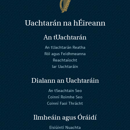
Uachtarán na
h
Éireann
An tUachtarán
An tUachtarán Reatha
Ról agus Feidhmeanna
Reachtaíocht
Iar Uachtaráin
Dialann an Uachtaráin
An tSeachtain Seo
Coinní Roimhe Seo
Coinní Faoi Thrácht
Ilmheáin agus Óráidí
Eisiúintí Nuachta