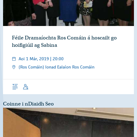
Féile Dramaíochta Ros Comáin á hoscailt go
hoifigiúil ag Sabina
Aoi 1 Már, 2019 | 20:00
(Ros Comáin) Ionad Ealaíon Ros Comáin
Forléargas
Óraid
Coinne i nDiaidh Seo