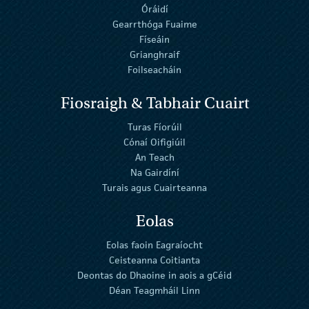
Óráidí
Gearrthóga Fuaime
Físeáin
Grianghraif
Foilseacháin
Fiosraigh & Tabhair Cuairt
Turas Fíorúil
Cónaí Oifigiúil
An Teach
Na Gairdíní
Turais agus Cuairteanna
Eolas
Eolas faoin Eagraíocht
Ceisteanna Coitianta
Deontas do Dhaoine in aois a gCéid
Déan Teagmháil Linn