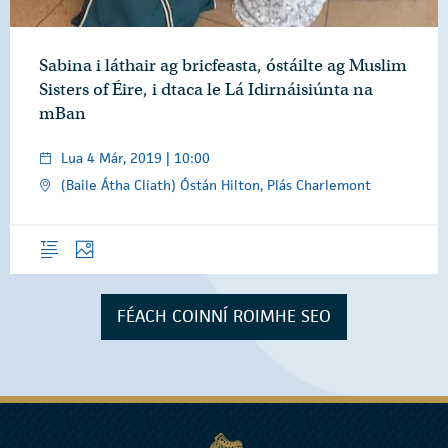
Sabina i láthair ag bricfeasta, óstáilte ag Muslim
Sisters of Éire, i dtaca le Lá Idirnáisiúnta na
mBan
Lua 4 Már, 2019 | 10:00
(Baile Átha Cliath) Óstán Hilton, Plás Charlemont
Forléargas
Grianghraif
FÉACH COINNÍ ROIMHE SEO