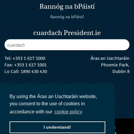
Rannóg na bPáistí
Rannóg na bPáistí
cuardach President.ie
Enter Keywords
cuar
Tel:
+353 1 617 1000
Áras an Uachtaráin
Fax: +353 1 617 1001
Phoenix Park,
Lo Call: 1890 430 430
Dublin 8
email:
info@president.ie
An tUachtarán Twitter
An tUachtarán Instagram
An tUachtarán Facebook
An tUachtarán
By using the Áras an Uachtaráin website,
you consent to the use of cookies in
accordance with our
cookie policy
I understand!
Ráiteas inrochtaineachta
Téarmaí agus Coinníollacha
Polasaí Príobháideachta
Acht na dTeangacha Oifigiúla