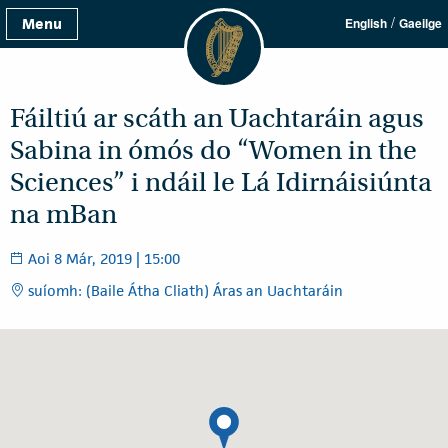
/
Menu
English
Gaeilge
Fáiltiú ar scáth an Uachtaráin agus
Sabina in ómós do “Women in the
Sciences” i ndáil le Lá Idirnáisiúnta
na mBan
Aoi 8 Már, 2019 | 15:00
suíomh: (Baile Átha Cliath) Áras an Uachtaráin