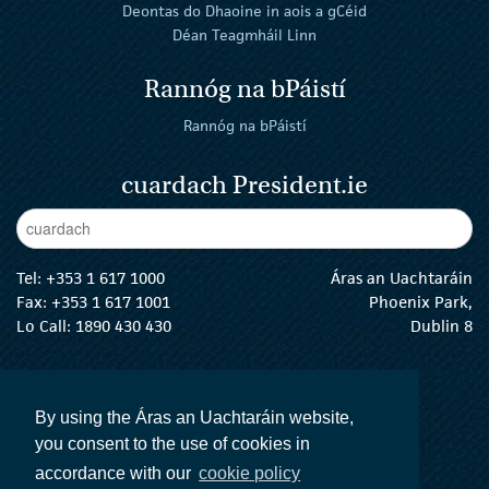
Deontas do Dhaoine in aois a gCéid
Déan Teagmháil Linn
Rannóg na bPáistí
Rannóg na bPáistí
cuardach President.ie
Enter Keywords
cuar
Tel:
+353 1 617 1000
Áras an Uachtaráin
Fax: +353 1 617 1001
Phoenix Park,
Lo Call: 1890 430 430
Dublin 8
email:
info@president.ie
An tUachtarán Twitter
An tUachtarán Instagram
An tUachtarán Facebook
An tUachtarán
By using the Áras an Uachtaráin website,
you consent to the use of cookies in
accordance with our
cookie policy