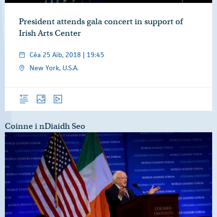
President attends gala concert in support of
Irish Arts Center
Céa 25 Aib, 2018 | 19:45
New York, U.S.A.
Forléargas
Grianghraif
Físeáin
Coinne i nDiaidh Seo