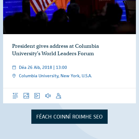
President gives address at Columbia
University’s World Leaders Forum
Déa 26 Aib, 2018 | 13:00
Columbia University, New York, U.S.A.
Forléargas
Grianghraif
Físeáin
Gearrthóga Fuaime
Óraid
FÉACH COINNÍ ROIMHE SEO