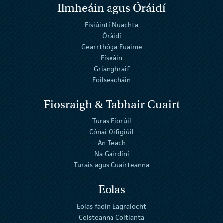
Ilmheáin agus Óráidí
Eisiúintí Nuachta
Óráidí
Gearrthóga Fuaime
Físeáin
Grianghraif
Foilseacháin
Fiosraigh & Tabhair Cuairt
Turas Fíorúil
Cónaí Oifigiúil
An Teach
Na Gairdíní
Turais agus Cuairteanna
Eolas
Eolas faoin Eagraíocht
Ceisteanna Coitianta