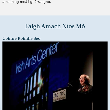
amach ag mná i gcúrsaí gnó.
Faigh Amach Níos Mó
Coinne Roimhe Seo