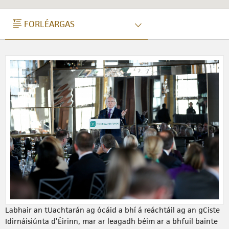
FORLÉARGAS
FORLÉARGAS
Labhair an tUachtarán ag ócáid a bhí á reáchtáil ag an gCiste
Idirnáisiúnta d’Éirinn, mar ar leagadh béim ar a bhfuil bainte