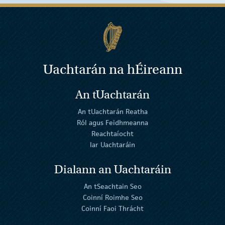
Uachtarán na
h
Éireann
An tUachtarán
An tUachtarán Reatha
Ról agus Feidhmeanna
Reachtaíocht
Iar Uachtaráin
Dialann an Uachtaráin
An tSeachtain Seo
Coinní Roimhe Seo
Coinní Faoi Thrácht