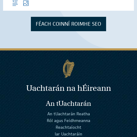
FÉACH COINNÍ ROIMHE SEO
Uachtarán na
h
Éireann
An tUachtarán
An tUachtarán Reatha
Ról agus Feidhmeanna
Reachtaíocht
Iar Uachtaráin