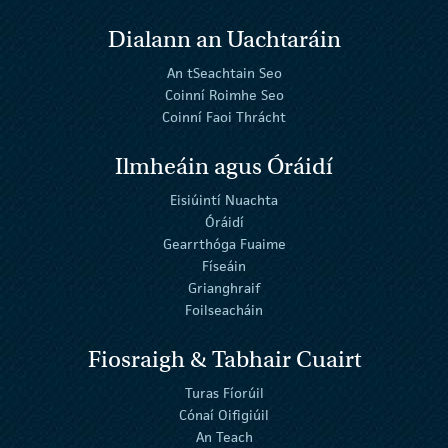
Dialann an Uachtaráin
An tSeachtain Seo
Coinní Roimhe Seo
Coinní Faoi Thrácht
Ilmheáin agus Óráidí
Eisiúintí Nuachta
Óráidí
Gearrthóga Fuaime
Físeáin
Grianghraif
Foilseacháin
Fiosraigh & Tabhair Cuairt
Turas Fíorúil
Cónaí Oifigiúil
An Teach