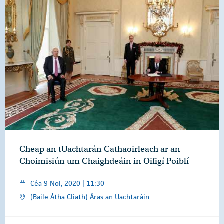
Cheap an tUachtarán Cathaoirleach ar an
Choimisiún um Chaighdeáin in Oifigí Poiblí
Céa 9 Nol, 2020 | 11:30
(Baile Átha Cliath) Áras an Uachtaráin
Forléargas
Grianghraif