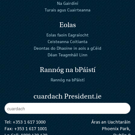
Na Gairdíní
Turais agus Cuairteanna
Eolas
Eolas faoin Eagraíocht
Ceisteanna Coitianta
Deontas do Dhaoine in aois a gCéid
Déan Teagmháil Linn
Rannóg na bPáistí
Rannóg na bPáistí
cuardach President.ie
Enter Keywords
cuar
Tel:
+353 1 617 1000
Áras an Uachtaráin
Fax: +353 1 617 1001
Phoenix Park,