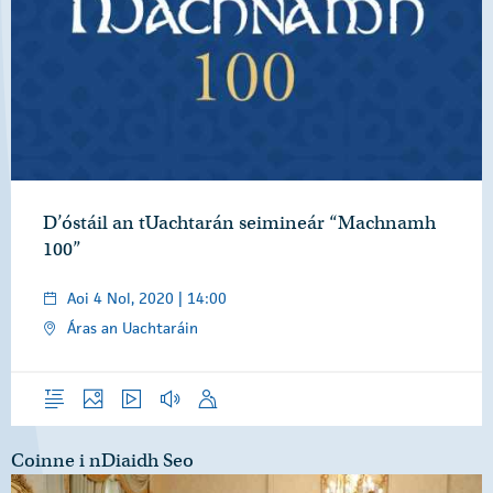
D’óstáil an tUachtarán seimineár “Machnamh
100”
Aoi 4 Nol, 2020 | 14:00
Áras an Uachtaráin
Forléargas
Grianghraif
Físeáin
Gearrthóga Fuaime
Óraid
Coinne i nDiaidh Seo