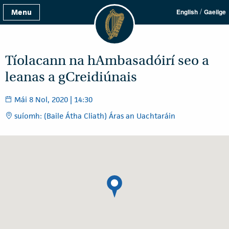
/
Menu
English
Gaeilge
Tíolacann na hAmbasadóirí seo a
leanas a gCreidiúnais
Mái 8 Nol, 2020 | 14:30
suíomh: (Baile Átha Cliath) Áras an Uachtaráin